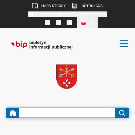
MAPA STRONY
INSTRUKCJA
KONTRAST DLA OSÓB SŁABOWIDZĄCYCH
PL
biuletyn
informacji publicznej