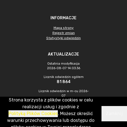
INFORMACJE
Mapa strony
Rejestr zmian
Statystyki odwiedzin
AKTUALIZACJE
Ostatnia modyfikacja
2026-08-07 14:03:36
Licznik odwiedzin ogółem
81 864
Licznik odwiedzin w m-cu 2026-
07
Strona korzysta z plików cookies w celu
1 642
realizacji usług i zgodnie z
Polityką Plików Cookies
. Możesz określić
Zamknij
CMS & Hosting: Nefeni Sp. z o.o.
warunki przechowywania lub dostępu do