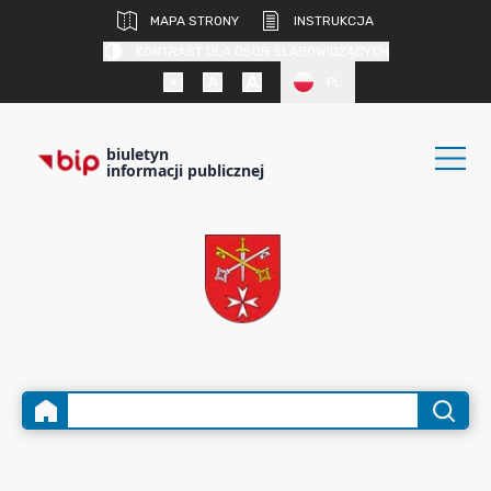
MAPA STRONY
INSTRUKCJA
KONTRAST DLA OSÓB SŁABOWIDZĄCYCH
PL
biuletyn
informacji publicznej