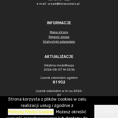
e mail:
urzad@kleszczewo.pl
INFORMACJE
Mapa strony
Rejestr zmian
Statystyki odwiedzin
AKTUALIZACJE
Ostatnia modyfikacja
2026-08-07 14:03:36
Licznik odwiedzin ogółem
81 902
Licznik odwiedzin w m-cu 2026-
07
Strona korzysta z plików cookies w celu
1 680
realizacji usług i zgodnie z
Polityką Plików Cookies
. Możesz określić
Zamknij
CMS & Hosting: Nefeni Sp. z o.o.