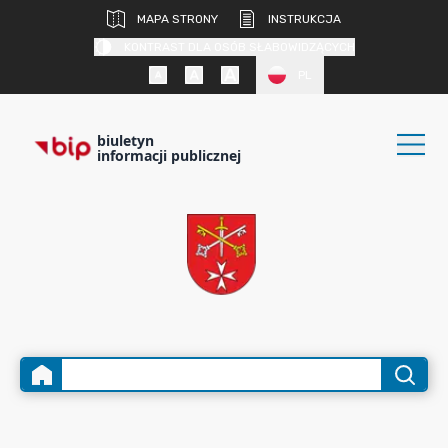
MAPA STRONY
INSTRUKCJA
KONTRAST DLA OSÓB SŁABOWIDZĄCYCH
PL
biuletyn
informacji publicznej