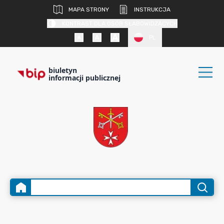
MAPA STRONY
INSTRUKCJA
KONTRAST DLA OSÓB SŁABOWIDZĄCYCH
PL
biuletyn
informacji publicznej