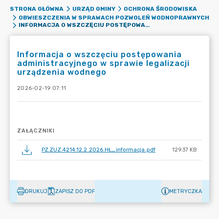
STRONA GŁÓWNA
URZĄD GMINY
OCHRONA ŚRODOWISKA
OBWIESZCZENIA W SPRAWACH POZWOLEŃ WODNOPRAWNYCH
INFORMACJA O WSZCZĘCIU POSTĘPOWANIA ADMINISTRACYJNEGO W SPRAWIE LEGALIZACJI URZĄDZENIA WODNEGO
Informacja o wszczęciu postępowania
administracyjnego w sprawie legalizacji
urządzenia wodnego
2026-02-19 07:11
ZAŁĄCZNIKI
PZ.ZUZ.4214.12.2.2026.HŁ_informacja.pdf
129.37 KB
DRUKUJ
ZAPISZ DO PDF
METRYCZKA