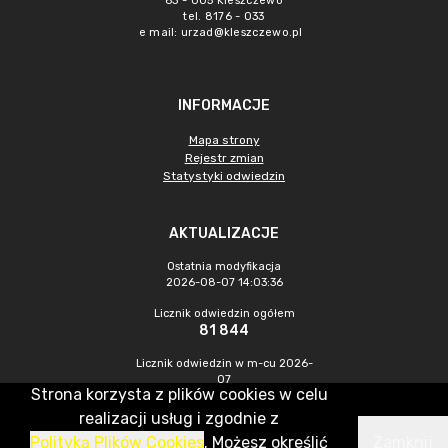
63 - 005 Kleszczewo
tel. 8176 - 033
e mail:
urzad@kleszczewo.pl
INFORMACJE
Mapa strony
Rejestr zmian
Statystyki odwiedzin
AKTUALIZACJE
Ostatnia modyfikacja
2026-08-07 14:03:36
Licznik odwiedzin ogółem
81 844
Licznik odwiedzin w m-cu 2026-
07
Strona korzysta z plików cookies w celu
1 622
realizacji usług i zgodnie z
Polityką Plików Cookies
. Możesz określić
Zamknij
CMS & Hosting: Nefeni Sp. z o.o.