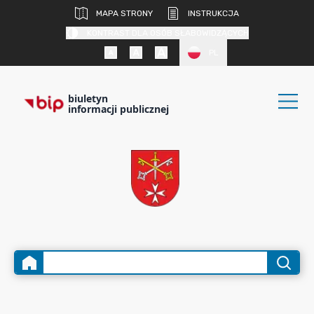
MAPA STRONY
INSTRUKCJA
KONTRAST DLA OSÓB SŁABOWIDZĄCYCH
PL
biuletyn
informacji publicznej