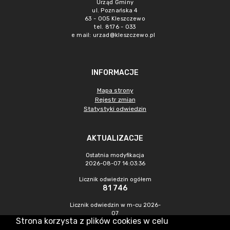
Urząd Gminy
ul. Poznańska 4
63 - 005 Kleszczewo
tel. 8176 - 033
e mail:
urzad@kleszczewo.pl
INFORMACJE
Mapa strony
Rejestr zmian
Statystyki odwiedzin
AKTUALIZACJE
Ostatnia modyfikacja
2026-08-07 14:03:36
Licznik odwiedzin ogółem
81 746
Licznik odwiedzin w m-cu 2026-
07
Strona korzysta z plików cookies w celu
1 524