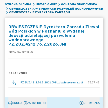
STRONA GŁÓWNA
URZĄD GMINY
OCHRONA ŚRODOWISKA
OBWIESZCZENIA W SPRAWACH POZWOLEŃ WODNOPRAWNYCH
OBWIESZCZENIE DYREKTORA ZARZĄDU ZLEWNI WÓD POLSKICH W POZNANIU O WYDANEJ DECYZJI UDZIELAJĄCEJ POZWOLENIA WODNOPRAWNEGO PZ.ZUZ.4212.76.2.2026.JMI
OBWIESZCZENIE Dyrektora Zarządu Zlewni
Wód Polskich w Poznaniu o wydanej
decyzji udzielającej pozwolenia
wodnoprawnego
PZ.ZUZ.4212.76.2.2026.JMI
2026-06-09 14:32
ZAŁĄCZNIKI
PZ.ZUZ.4212.76.2.2026.JMI_obwieszczenie.pdf
76.27 KB
DRUKUJ
ZAPISZ DO PDF
METRYCZKA