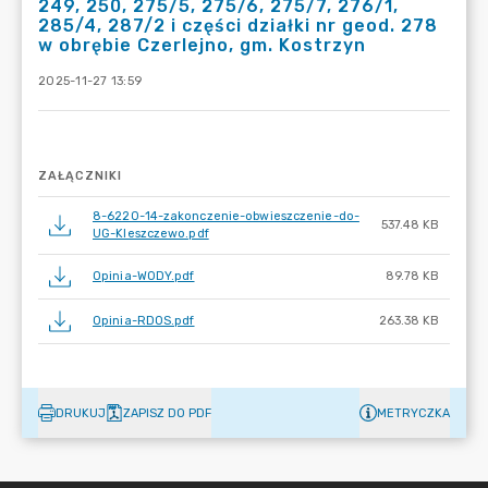
249, 250, 275/5, 275/6, 275/7, 276/1,
285/4, 287/2 i części działki nr geod. 278
w obrębie Czerlejno, gm. Kostrzyn
2025-11-27 13:59
ZAŁĄCZNIKI
8-6220-14-zakonczenie-obwieszczenie-do-
537.48 KB
UG-Kleszczewo.pdf
Opinia-WODY.pdf
89.78 KB
Opinia-RDOS.pdf
263.38 KB
DRUKUJ
ZAPISZ DO PDF
METRYCZKA