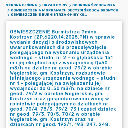
STRONA GŁÓWNA
URZĄD GMINY
OCHRONA ŚRODOWISKA
OBWIESZCZENIA W SPRAWACH DECYZJI ŚRODOWISKOWYCH
OBWIESZCZENIE BURMISTRZA GMINY KOSTRZYN (ZP.6220.14.2025.PN) W SPRAWIE WYDANIA DECYZJI O ŚRODOWISKOWYCH UWARUNKOWANIACH DLA PRZEDSIĘWZIĘCIA POLEGAJĄCEGO NA WYKONANIU URZĄDZENIA WODNEGO – STUDNI NR 2 – O GŁĘBOKOŚCI 151 M I JEJ EKSPLOATACJI Z WYDAJNOŚCIĄ Q=50 M3/H NA DZIAŁCE NR GEOD. 79/2 W OBRĘBIE WĘGIERSKIE, GM. KOSTRZYN, ROZBUDOWIE ISTNIEJĄCEGO URZĄDZENIA WODNEGO – STUDNI NR 1 – POLEGAJĄCEJ NA ZWIĘKSZENIU JEJ WYDAJNOŚCI DO Q=50 M3/H, NA DZIAŁCE NR GEOD. 79/2 W OBRĘBIE WĘGIERSKIE, GM. KOSTRZYN ORAZ GOSPODAROWANIU WODĄ W ROLNICTWIE POLEGAJĄCYM NA DZIAŁKACH NR GEOD. 70/4, 78/3, 79/2, 73 I CZĘŚCI DZIAŁEK NR GEOD. 79/3, 70/5, 78/2 W OBRĘBIE WĘGIERSKIE, GM. KOSTRZYN ORAZ NA DZIAŁKACH NR GEOD. 192/1, 193, 247, 248, 249, 250, 275/5, 275/6, 275/7, 276/1, 285/4, 287/2 I CZĘŚCI DZIAŁKI NR GEOD. 278 W OBRĘBIE CZERLEJNO, GM. KOSTRZYN
OBWIESZCZENIE Burmistrza Gminy
Kostrzyn (ZP.6220.14.2025.PN) w sprawie
wydania decyzji o środowiskowych
uwarunkowaniach dla przedsięwzięcia
polegającego na wykonaniu urządzenia
wodnego – studni nr 2 – o głębokości 151
m i jej eksploatacji z wydajnością Q=50
m3/h na działce nr geod. 79/2 w obrębie
Węgierskie, gm. Kostrzyn, rozbudowie
istniejącego urządzenia wodnego – studni
nr 1 – polegającej na zwiększeniu jej
wydajności do Q=50 m3/h, na działce nr
geod. 79/2 w obrębie Węgierskie, gm.
Kostrzyn oraz gospodarowaniu wodą w
rolnictwie polegającym na działkach nr
geod. 70/4, 78/3, 79/2, 73 i części działek
nr geod. 79/3, 70/5, 78/2 w obrębie
Węgierskie, gm. Kostrzyn oraz na
działkach nr geod. 192/1, 193, 247, 248,