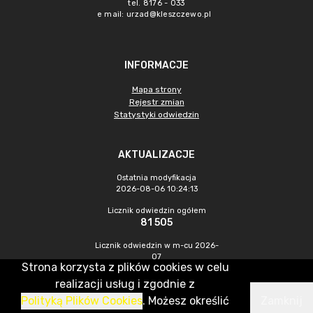
tel. 8176 - 033
e mail:
urzad@kleszczewo.pl
INFORMACJE
Mapa strony
Rejestr zmian
Statystyki odwiedzin
AKTUALIZACJE
Ostatnia modyfikacja
2026-08-06 10:24:13
Licznik odwiedzin ogółem
81 505
Licznik odwiedzin w m-cu 2026-
07
Strona korzysta z plików cookies w celu
1 283
realizacji usług i zgodnie z
Polityką Plików Cookies
. Możesz określić
Zamknij
CMS & Hosting: Nefeni Sp. z o.o.