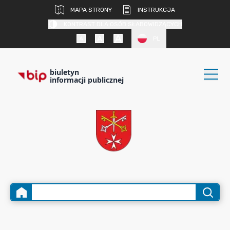
MAPA STRONY
INSTRUKCJA
KONTRAST DLA OSÓB SŁABOWIDZĄCYCH
PL
biuletyn
informacji publicznej