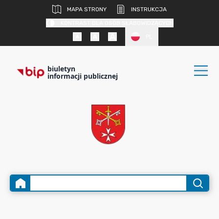
MAPA STRONY
INSTRUKCJA
KONTRAST DLA OSÓB SŁABOWIDZĄCYCH
PL
biuletyn
informacji publicznej