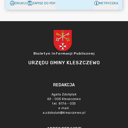
DRUKUJ
ZAPISZ DO PDF
METRYCZKA
Biuletyn Informacji Publicznej
URZĘDU GMINY KLESZCZEWO
REDAKCJA
Agata Zdobylak
63 - 005 Kleszczewo
tel. 8176 - 033
e mail:
a.zdobylak@kleszczewo.pl