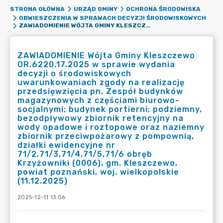
STRONA GŁÓWNA
URZĄD GMINY
OCHRONA ŚRODOWISKA
OBWIESZCZENIA W SPRAWACH DECYZJI ŚRODOWISKOWYCH
ZAWIADOMIENIE WÓJTA GMINY KLESZCZEWO OR.6220.17.2025 W SPRAWIE WYDANIA DECYZJI O ŚRODOWISKOWYCH UWARUNKOWANIACH ZGODY NA REALIZACJĘ PRZEDSIĘWZIĘCIA PN. ZESPÓŁ BUDYNKÓW MAGAZYNOWYCH Z CZĘŚCIAMI BIUROWO-SOCJALNYMI; BUDYNEK PORTIERNI; PODZIEMNY, BEZODPŁYWOWY ZBIORNIK RETENCYJNY NA WODY OPADOWE I ROZTOPOWE ORAZ NAZIEMNY ZBIORNIK PRZECIWPOŻAROWY Z POMPOWNIĄ, DZIAŁKI EWIDENCYJNE NR 71/2,71/3,71/4,71/5,71/6 OBRĘB KRZYŻOWNIKI (0006), GM. KLESZCZEWO, POWIAT POZNAŃSKI, WOJ. WIELKOPOLSKIE (11.12.2025)
ZAWIADOMIENIE Wójta Gminy Kleszczewo
OR.6220.17.2025 w sprawie wydania
decyzji o środowiskowych
uwarunkowaniach zgody na realizację
przedsięwzięcia pn. Zespół budynków
magazynowych z częściami biurowo-
socjalnymi; budynek portierni; podziemny,
bezodpływowy zbiornik retencyjny na
wody opadowe i roztopowe oraz naziemny
zbiornik przeciwpożarowy z pompownią,
działki ewidencyjne nr
71/2,71/3,71/4,71/5,71/6 obręb
Krzyżowniki (0006), gm. Kleszczewo,
powiat poznański, woj. wielkopolskie
(11.12.2025)
2025-12-11 13:06