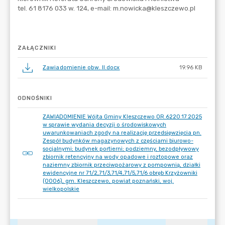
ZAŁĄCZNIKI
Zawiadomienie obw. II.docx
19.96 KB
ODNOŚNIKI
ZAWIADOMIENIE Wójta Gminy Kleszczewo OR.6220.17.2025
w sprawie wydania decyzji o środowiskowych
uwarunkowaniach zgody na realizację przedsięwzięcia pn.
Zespół budynków magazynowych z częściami biurowo-
socjalnymi; budynek portierni; podziemny, bezodpływowy
zbiornik retencyjny na wody opadowe i roztopowe oraz
naziemny zbiornik przeciwpożarowy z pompownią, działki
ewidencyjne nr 71/2,71/3,71/4,71/5,71/6 obręb Krzyżowniki
(0006), gm. Kleszczewo, powiat poznański, woj.
wielkopolskie