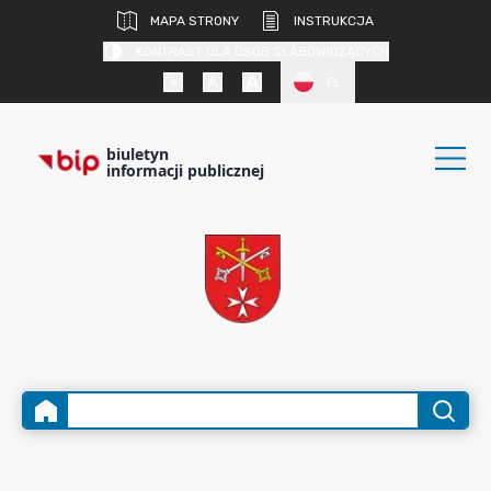
MAPA STRONY
INSTRUKCJA
KONTRAST DLA OSÓB SŁABOWIDZĄCYCH
PL
biuletyn
informacji publicznej