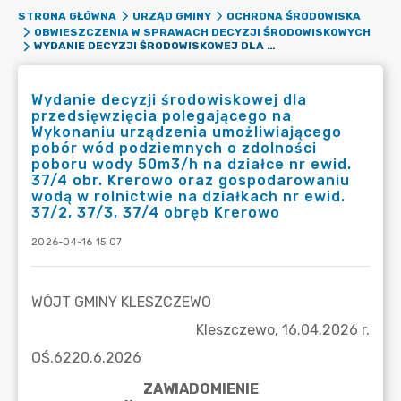
STRONA GŁÓWNA
URZĄD GMINY
OCHRONA ŚRODOWISKA
OBWIESZCZENIA W SPRAWACH DECYZJI ŚRODOWISKOWYCH
WYDANIE DECYZJI ŚRODOWISKOWEJ DLA PRZEDSIĘWZIĘCIA POLEGAJĄCEGO NA WYKONANIU URZĄDZENIA UMOŻLIWIAJĄCEGO POBÓR WÓD PODZIEMNYCH O ZDOLNOŚCI POBORU WODY 50M3/H NA DZIAŁCE NR EWID. 37/4 OBR. KREROWO ORAZ GOSPODAROWANIU WODĄ W ROLNICTWIE NA DZIAŁKACH NR EWID. 37/2, 37/3, 37/4 OBRĘB KREROWO
Wydanie decyzji środowiskowej dla
przedsięwzięcia polegającego na
Wykonaniu urządzenia umożliwiającego
pobór wód podziemnych o zdolności
poboru wody 50m3/h na działce nr ewid.
37/4 obr. Krerowo oraz gospodarowaniu
wodą w rolnictwie na działkach nr ewid.
37/2, 37/3, 37/4 obręb Krerowo
2026-04-16 15:07