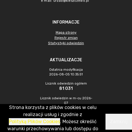
e mail:
urzad@kleszczewo.pl
INFORMACJE
Mapa strony
Rejestr zmian
Statystyki odwiedzin
AKTUALIZACJE
Ostatnia modyfikacja
2026-08-05 10:35:51
Licznik odwiedzin ogółem
81 031
Licznik odwiedzin w m-cu 2026-
07
Strona korzysta z plików cookies w celu
809
realizacji usług i zgodnie z
Polityką Plików Cookies
. Możesz określić
Zamknij
CMS & Hosting: Nefeni Sp. z o.o.
warunki przechowywania lub dostępu do