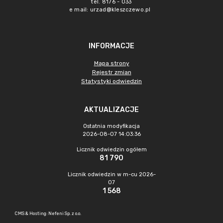
tel. 8176 - 033
e mail:
urzad@kleszczewo.pl
INFORMACJE
Mapa strony
Rejestr zmian
Statystyki odwiedzin
AKTUALIZACJE
Ostatnia modyfikacja
2026-08-07 14:03:36
Licznik odwiedzin ogółem
81 790
Licznik odwiedzin w m-cu 2026-
07
1 568
CMS & Hosting: Nefeni Sp. z o.o.