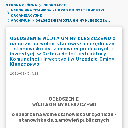
STRONA GŁÓWNA
INFORMACJE
NABÓR PRACOWNIKÓW - URZĄD GMINY I JEDNOSTKI
ORGANIZACYJNE
OGŁOSZENIE WÓJTA GMINY KLESZCZEWO O NABORZE NA WOLNE STANOWISKO URZĘDNICZE - STANOWISKO DS. ZAMÓWIEŃ PUBLICZNYCH I INWESTYCJI W REFERACIE INFRASTRUKTURY KOMUNALNEJ I INWESTYCJI W URZĘDZIE GMINY KLESZCZEWO
ARCHIWUM
OGŁOSZENIE WÓJTA GMINY KLESZCZEWO o
naborze na wolne stanowisko urzędnicze
- stanowisko ds. zamówień publicznych i
inwestycji w Referacie Infrastruktury
Komunalnej i Inwestycji w Urzędzie Gminy
Kleszczewo
2026-02-13 11:22