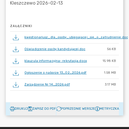
ZAŁĄCZNIKI
kwestionariusz_dla_osoby_ubiegajacej_sie_o_zatrudnienie.doc
Oświadczenie osoby kandydującej.doc
56 KB
klauzula informacyjna- rekrutacja.docx
15.98 KB
Ogłoszenie o naborze 13_02_2026.pdf
1.58 MB
Zarządzenie Nr 14_2026.pdf
3.17 MB
DRUKUJ
ZAPISZ DO PDF
POPRZEDNIE WERSJE
METRYCZKA