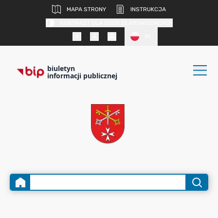
MAPA STRONY
INSTRUKCJA
KONTRAST DLA OSÓB SŁABOWIDZĄCYCH
PL
biuletyn
informacji publicznej