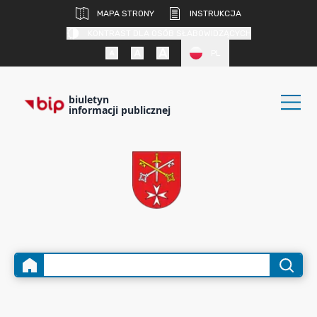
MAPA STRONY
INSTRUKCJA
KONTRAST DLA OSÓB SŁABOWIDZĄCYCH
PL
biuletyn
informacji publicznej