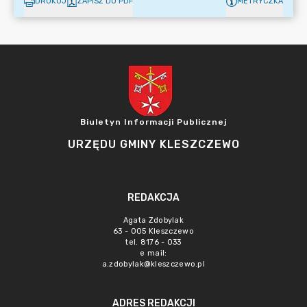
DRUKUJ
ZAPISZ DO PDF
METRYCZKA
Biuletyn Informacji Publicznej
URZĘDU GMINY KLESZCZEWO
REDAKCJA
Agata Zdobylak
63 - 005 Kleszczewo
tel. 8176 - 033
e mail:
a.zdobylak@kleszczewo.pl
ADRES REDAKCJI