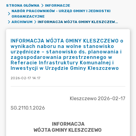
STRONA GŁÓWNA
INFORMACJE
NABÓR PRACOWNIKÓW - URZĄD GMINY I JEDNOSTKI
ORGANIZACYJNE
INFORMACJA WÓJTA GMINY KLESZCZEWO O WYNIKACH NABORU NA WOLNE STANOWISKO URZĘDNICZE – STANOWISKO DS. PLANOWANIA I ZAGOSPODAROWANIA PRZESTRZENNEGO W REFERACIE INFRASTRUKTURY KOMUNALNEJ I INWESTYCJI W URZĘDZIE GMINY KLESZCZEWO
ARCHIWUM
INFORMACJA WÓJTA GMINY KLESZCZEWO o
wynikach naboru na wolne stanowisko
urzędnicze – stanowisko ds. planowania i
zagospodarowania przestrzennego w
Referacie Infrastruktury Komunalnej i
Inwestycji w Urzędzie Gminy Kleszczewo
2026-02-17 14:17