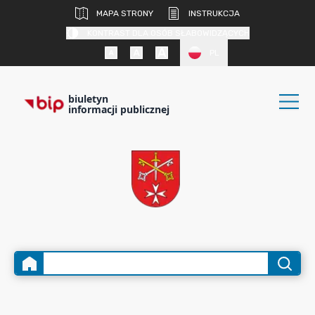
MAPA STRONY
INSTRUKCJA
KONTRAST DLA OSÓB SŁABOWIDZĄCYCH
PL
biuletyn
informacji publicznej