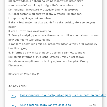
ZAŁĄCZNIKI
kwestionariusz_dla_osoby_ubiegajacej_sie_o_zatrudnienie.doc
Oświadczenie osoby kandydującej.doc
56 KB