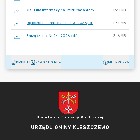
klauzula informacyjna- rekrutacja.docx
16.11 KB
Ogłoszenie o naborze 11_03_2026.pdf
1.64 MB
Zarządzenie Nr 24_2026.pdf
3.16 MB
DRUKUJ
ZAPISZ DO PDF
METRYCZKA
Biuletyn Informacji Publicznej
URZĘDU GMINY KLESZCZEWO