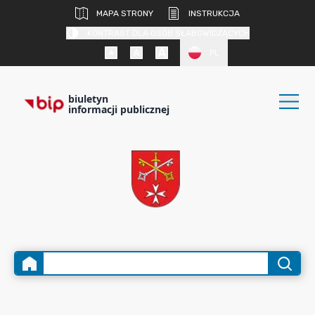
MAPA STRONY
INSTRUKCJA
KONTRAST DLA OSÓB SŁABOWIDZĄCYCH
PL
biuletyn
informacji publicznej