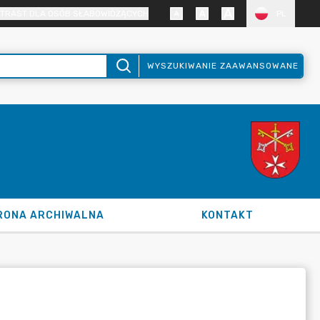
TRAST DLA OSÓB SŁABOWIDZĄCYCH
PL
WYSZUKIWANIE ZAAWANSOWANE
RONA ARCHIWALNA
KONTAKT