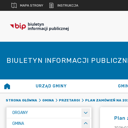
MAPA STRONY
INSTRUKCJA
biuletyn
informacji publicznej
BIULETYN INFORMACJI PUBLICZ
URZĄD GMINY
GMI
STRONA GŁÓWNA
GMINA
PRZETARGI
PLAN ZAMÓWIEŃ NA 202
ORGANY
Plan 
GMINA
2026-02