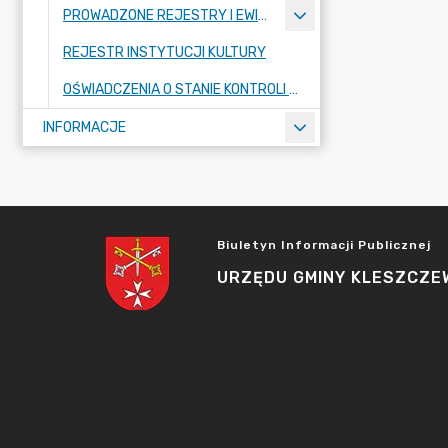
PROWADZONE REJESTRY I EWIDENCJE
REJESTR INSTYTUCJI KULTURY
OŚWIADCZENIA O STANIE KONTROLI ZARZĄDCZEJ
INFORMACJE
Biuletyn Informacji Publicznej
URZĘDU GMINY KLESZCZE