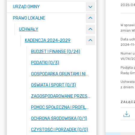
2025-04
URZĄD GMINY
PRAWO LOKALNE
UCHWAŁY
KADENCJA 2024-2029
BUDŻET I FINANSE (0/24)
PODATKI (0/3)
GOSPODARKA GRUNTAMI I NIERUCHOMOŚCIAMI (0/13)
OŚWIATA I SPORT (0/3)
ZAGOSPODAROWANIE PRZESTRZENNE (0/14)
ZAŁĄCZ
POMOC SPOŁECZNA I PROFILAKTYKA UZALEŻNIEŃ (0/2)
OCHRONA ŚRODOWISKA (0/1)
CZYSTOŚĆ I PORZĄDEK (0/0)