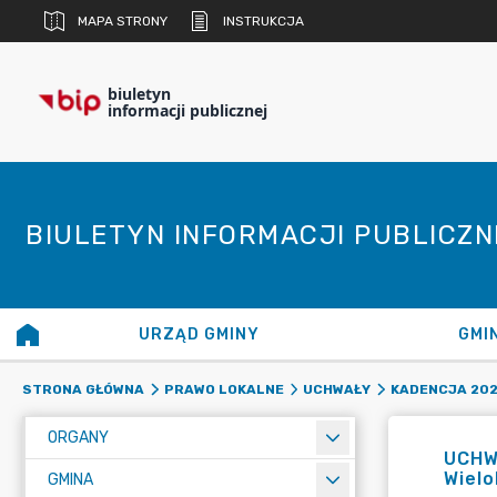
MAPA STRONY
INSTRUKCJA
biuletyn
informacji publicznej
BIULETYN INFORMACJI PUBLICZ
URZĄD GMINY
GMI
STRONA GŁÓWNA
PRAWO LOKALNE
UCHWAŁY
KADENCJA 20
ORGANY
UCHW
Wielo
GMINA