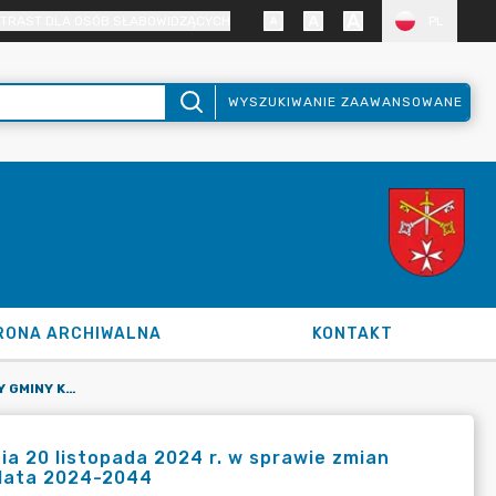
TRAST DLA OSÓB SŁABOWIDZĄCYCH
PL
WYSZUKIWANIE ZAAWANSOWANE
RONA ARCHIWALNA
KONTAKT
UCHWAŁA NR VII/74/2024 RADY GMINY KLESZCZEWO Z DNIA 20 LISTOPADA 2024 R. W SPRAWIE ZMIAN WIELOLETNIEJ PROGNOZY FINANSOWEJ GMINY KLESZCZEWO NA LATA 2024-2044
 20 listopada 2024 r. w sprawie zmian
 lata 2024-2044