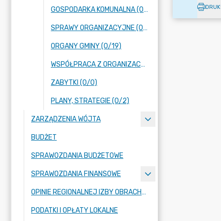
DRUK
GOSPODARKA KOMUNALNA (0/0)
SPRAWY ORGANIZACYJNE (0/18)
ORGANY GMINY (0/19)
WSPÓŁPRACA Z ORGANIZACJAMI POZARZĄDOWYMI (0/1)
ZABYTKI (0/0)
PLANY, STRATEGIE (0/2)
ZARZĄDZENIA WÓJTA
BUDŻET
SPRAWOZDANIA BUDŻETOWE
SPRAWOZDANIA FINANSOWE
OPINIE REGIONALNEJ IZBY OBRACHUNKOWEJ
PODATKI I OPŁATY LOKALNE