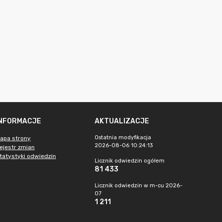
INFORMACJE
AKTUALIZACJE
Ostatnia modyfikacja
apa strony
2026-08-06 10:24:13
ejestr zmian
tatystyki odwiedzin
Licznik odwiedzin ogółem
81 433
Licznik odwiedzin w m-cu 2026-
07
1 211