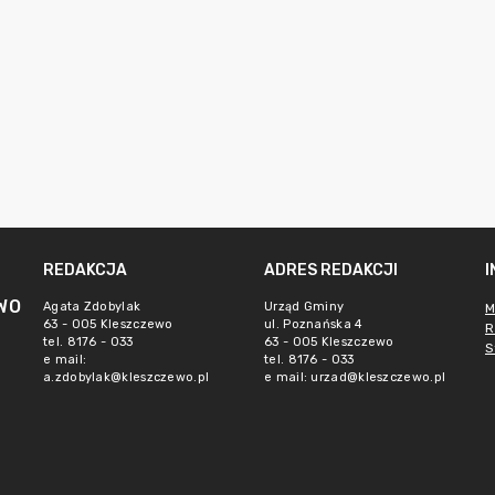
REDAKCJA
ADRES REDAKCJI
WO
Agata Zdobylak
Urząd Gminy
M
63 - 005 Kleszczewo
ul. Poznańska 4
R
tel. 8176 - 033
63 - 005 Kleszczewo
S
e mail:
tel. 8176 - 033
a.zdobylak@kleszczewo.pl
e mail:
urzad@kleszczewo.pl