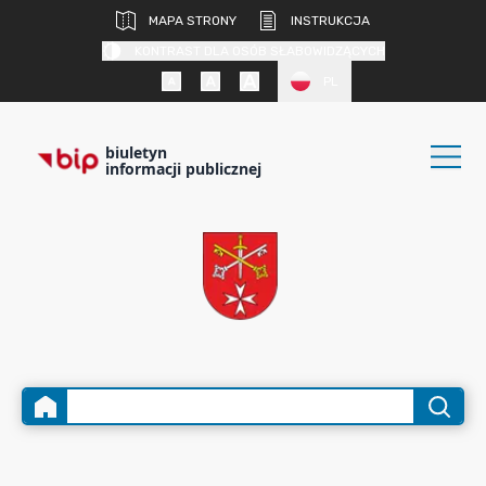
MAPA STRONY
INSTRUKCJA
KONTRAST DLA OSÓB SŁABOWIDZĄCYCH
PL
biuletyn
informacji publicznej