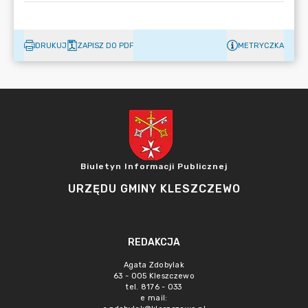
DRUKUJ
ZAPISZ DO PDF
METRYCZKA
Biuletyn Informacji Publicznej
URZĘDU GMINY KLESZCZEWO
REDAKCJA
Agata Zdobylak
63 - 005 Kleszczewo
tel. 8176 - 033
e mail: