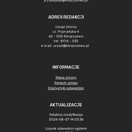
a.zdobylak@kleszczewo.pl
ADRES REDAKCJI
Urząd Gminy
ul. Poznańska 4
63 - 005 Kleszczewo
tel. 8176 - 033
e mail:
urzad@kleszczewo.pl
INFORMACJE
Mapa strony
Rejestr zmian
Statystyki odwiedzin
AKTUALIZACJE
Ostatnia modyfikacja
2026-08-07 14:03:36
Licznik odwiedzin ogółem