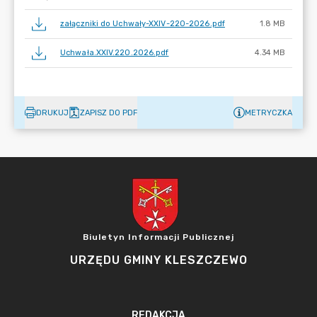
załączniki do Uchwały-XXIV-220-2026.pdf
1.8 MB
Uchwała.XXIV.220.2026.pdf
4.34 MB
DRUKUJ
ZAPISZ DO PDF
METRYCZKA
Biuletyn Informacji Publicznej
URZĘDU GMINY KLESZCZEWO
REDAKCJA