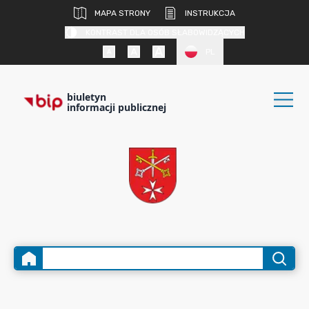
MAPA STRONY
INSTRUKCJA
KONTRAST DLA OSÓB SŁABOWIDZĄCYCH
PL
biuletyn
informacji publicznej