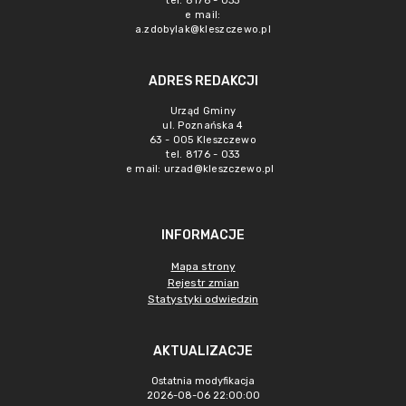
tel. 8176 - 033
e mail:
a.zdobylak@kleszczewo.pl
ADRES REDAKCJI
Urząd Gminy
ul. Poznańska 4
63 - 005 Kleszczewo
tel. 8176 - 033
e mail:
urzad@kleszczewo.pl
INFORMACJE
Mapa strony
Rejestr zmian
Statystyki odwiedzin
AKTUALIZACJE
Ostatnia modyfikacja
2026-08-06 22:00:00