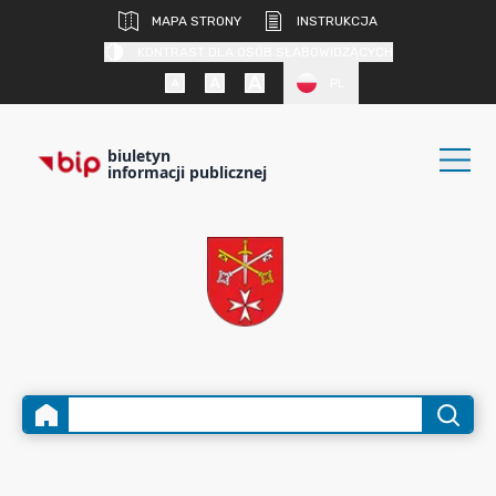
MAPA STRONY
INSTRUKCJA
KONTRAST DLA OSÓB SŁABOWIDZĄCYCH
PL
biuletyn
informacji publicznej