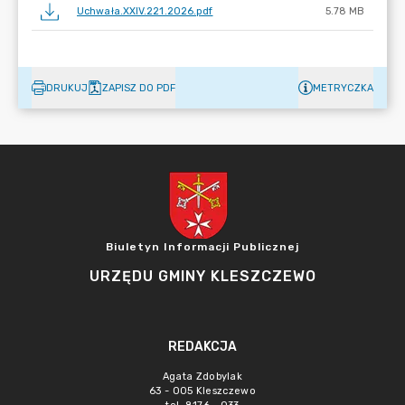
Uchwała.XXIV.221.2026.pdf
5.78 MB
DRUKUJ
ZAPISZ DO PDF
METRYCZKA
Biuletyn Informacji Publicznej
URZĘDU GMINY KLESZCZEWO
REDAKCJA
Agata Zdobylak
63 - 005 Kleszczewo