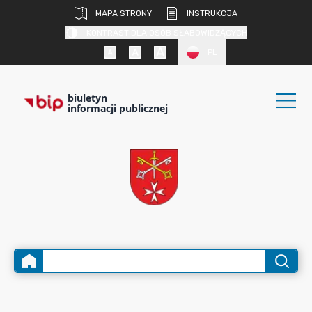
MAPA STRONY
INSTRUKCJA
KONTRAST DLA OSÓB SŁABOWIDZĄCYCH
PL
biuletyn
informacji publicznej