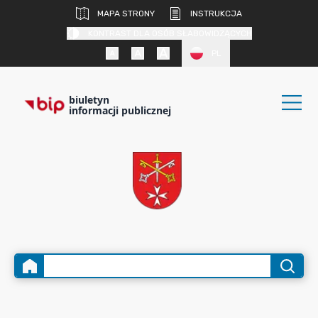
MAPA STRONY
INSTRUKCJA
KONTRAST DLA OSÓB SŁABOWIDZĄCYCH
PL
biuletyn
informacji publicznej