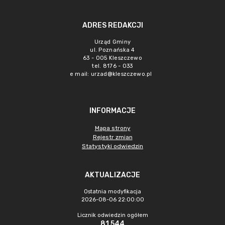
ADRES REDAKCJI
Urząd Gminy
ul. Poznańska 4
63 - 005 Kleszczewo
tel. 8176 - 033
e mail:
urzad@kleszczewo.pl
INFORMACJE
Mapa strony
Rejestr zmian
Statystyki odwiedzin
AKTUALIZACJE
Ostatnia modyfikacja
2026-08-06 22:00:00
Licznik odwiedzin ogółem
81 544