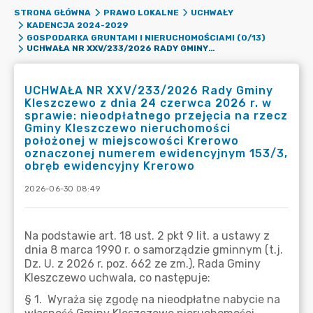
STRONA GŁÓWNA
PRAWO LOKALNE
UCHWAŁY
KADENCJA 2024-2029
GOSPODARKA GRUNTAMI I NIERUCHOMOŚCIAMI (0/13)
UCHWAŁA NR XXV/233/2026 RADY GMINY KLESZCZEWO Z DNIA 24 CZERWCA 2026 R. W SPRAWIE: NIEODPŁATNEGO PRZEJĘCIA NA RZECZ GMINY KLESZCZEWO NIERUCHOMOŚCI POŁOŻONEJ W MIEJSCOWOŚCI KREROWO OZNACZONEJ NUMEREM EWIDENCYJNYM 153/3, OBRĘB EWIDENCYJNY KREROWO
UCHWAŁA NR XXV/233/2026 Rady Gminy
Kleszczewo z dnia 24 czerwca 2026 r. w
sprawie: nieodpłatnego przejęcia na rzecz
Gminy Kleszczewo nieruchomości
położonej w miejscowości Krerowo
oznaczonej numerem ewidencyjnym 153/3,
obręb ewidencyjny Krerowo
2026-06-30 08:49