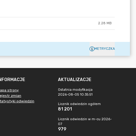
2.28 MB
METRYCZKA
INFORMACJE
AKTUALIZACJE
Ostatnia modyfikacja
apa strony
2026-08-05 10:35:51
ejestr zmian
tatystyki odwiedzin
Licznik odwiedzin ogółem
81 201
Licznik odwiedzin w m-cu 2026-
07
979