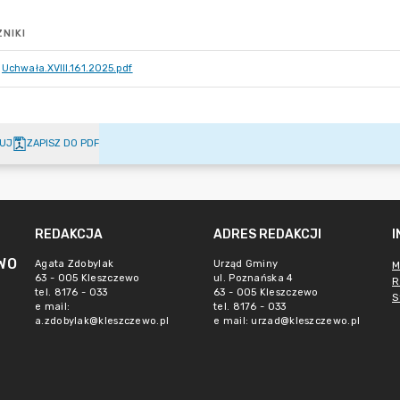
NIKI
Uchwała.XVIII.161.2025.pdf
UJ
ZAPISZ DO PDF
REDAKCJA
ADRES REDAKCJI
WO
Agata Zdobylak
Urząd Gminy
M
63 - 005 Kleszczewo
ul. Poznańska 4
R
tel. 8176 - 033
63 - 005 Kleszczewo
S
e mail:
tel. 8176 - 033
a.zdobylak@kleszczewo.pl
e mail:
urzad@kleszczewo.pl