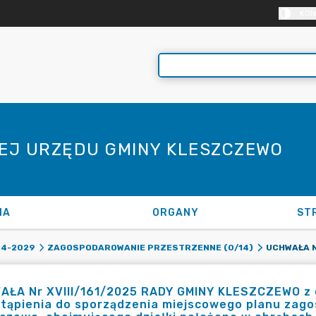
KON
NEJ URZĘDU GMINY KLESZCZEWO
NA
ORGANY
ST
24-2029
ZAGOSPODAROWANIE PRZESTRZENNE (0/14)
ŁA Nr XVIII/161/2025 RADY GMINY KLESZCZEWO z dn
stąpienia do sporządzenia miejscowego planu zag