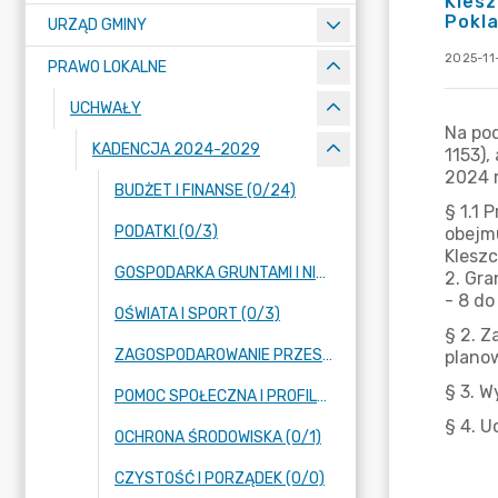
Klesz
Pokla
URZĄD GMINY
2025-11-
PRAWO LOKALNE
UCHWAŁY
KADENCJA 2024-2029
BUDŻET I FINANSE (0/24)
PODATKI (0/3)
GOSPODARKA GRUNTAMI I NIERUCHOMOŚCIAMI (0/13)
OŚWIATA I SPORT (0/3)
ZAGOSPODAROWANIE PRZESTRZENNE (0/14)
POMOC SPOŁECZNA I PROFILAKTYKA UZALEŻNIEŃ (0/2)
OCHRONA ŚRODOWISKA (0/1)
CZYSTOŚĆ I PORZĄDEK (0/0)