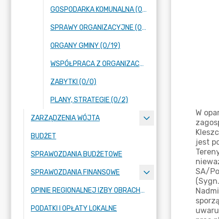
GOSPODARKA KOMUNALNA (0/0)
SPRAWY ORGANIZACYJNE (0/18)
ORGANY GMINY (0/19)
WSPÓŁPRACA Z ORGANIZACJAMI POZARZĄDOWYMI (0/1)
ZABYTKI (0/0)
PLANY, STRATEGIE (0/2)
ZARZĄDZENIA WÓJTA
BUDŻET
SPRAWOZDANIA BUDŻETOWE
SPRAWOZDANIA FINANSOWE
OPINIE REGIONALNEJ IZBY OBRACHUNKOWEJ
PODATKI I OPŁATY LOKALNE