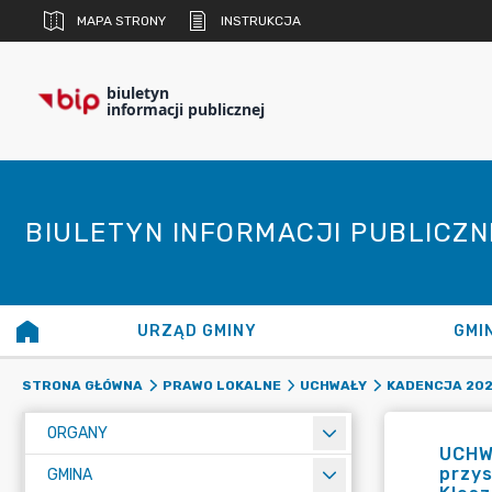
MAPA STRONY
INSTRUKCJA
biuletyn
informacji publicznej
BIULETYN INFORMACJI PUBLICZ
URZĄD GMINY
GMI
STRONA GŁÓWNA
PRAWO LOKALNE
UCHWAŁY
KADENCJA 20
ORGANY
UCHWA
przy
GMINA