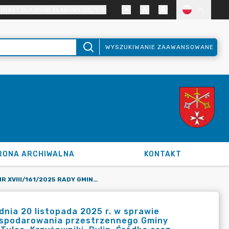
TRAST DLA OSÓB SŁABOWIDZĄCYCH
PL
WYSZUKIWANIE ZAAWANSOWANE
RONA ARCHIWALNA
KONTAKT
UCHWAŁA NR XVIII/161/2025 RADY GMINY KLESZCZEWO Z DNIA 20 LISTOPADA 2025 R. W SPRAWIE PRZYSTĄPIENIA DO SPORZĄDZENIA MIEJSCOWEGO PLANU ZAGOSPODAROWANIA PRZESTRZENNEGO GMINY KLESZCZEWO, OBEJMUJĄCEGO DZIAŁKI POŁOŻONE W OBRĘBACH TULCE, KRZYŻOWNIKI, BYLIN, ŚRÓDKA ORAZ POKLATKI
ia 20 listopada 2025 r. w sprawie
ospodarowania przestrzennego Gminy