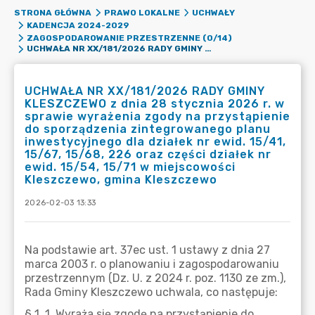
STRONA GŁÓWNA
PRAWO LOKALNE
UCHWAŁY
KADENCJA 2024-2029
ZAGOSPODAROWANIE PRZESTRZENNE (0/14)
UCHWAŁA NR XX/181/2026 RADY GMINY KLESZCZEWO Z DNIA 28 STYCZNIA 2026 R. W SPRAWIE WYRAŻENIA ZGODY NA PRZYSTĄPIENIE DO SPORZĄDZENIA ZINTEGROWANEGO PLANU INWESTYCYJNEGO DLA DZIAŁEK NR EWID. 15/41, 15/67, 15/68, 226 ORAZ CZĘŚCI DZIAŁEK NR EWID. 15/54, 15/71 W MIEJSCOWOŚCI KLESZCZEWO, GMINA KLESZCZEWO
UCHWAŁA NR XX/181/2026 RADY GMINY
KLESZCZEWO z dnia 28 stycznia 2026 r. w
sprawie wyrażenia zgody na przystąpienie
do sporządzenia zintegrowanego planu
inwestycyjnego dla działek nr ewid. 15/41,
15/67, 15/68, 226 oraz części działek nr
ewid. 15/54, 15/71 w miejscowości
Kleszczewo, gmina Kleszczewo
2026-02-03 13:33