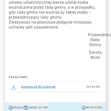
ZAŁĄCZNIKI
Uchwała.XX.181.2026.pdf
521.89 KB
DRUKUJ
ZAPISZ DO PDF
METRYCZKA