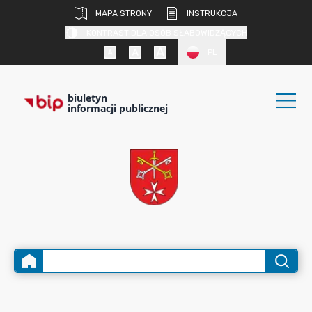
MAPA STRONY
INSTRUKCJA
KONTRAST DLA OSÓB SŁABOWIDZĄCYCH
PL
biuletyn
informacji publicznej