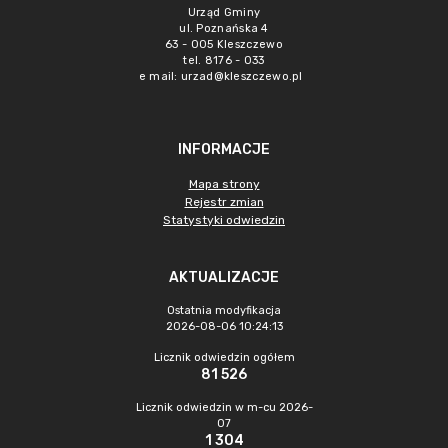
Urząd Gminy
ul. Poznańska 4
63 - 005 Kleszczewo
tel. 8176 - 033
e mail:
urzad@kleszczewo.pl
INFORMACJE
Mapa strony
Rejestr zmian
Statystyki odwiedzin
AKTUALIZACJE
Ostatnia modyfikacja
2026-08-06 10:24:13
Licznik odwiedzin ogółem
81 526
Licznik odwiedzin w m-cu 2026-
07
1 304