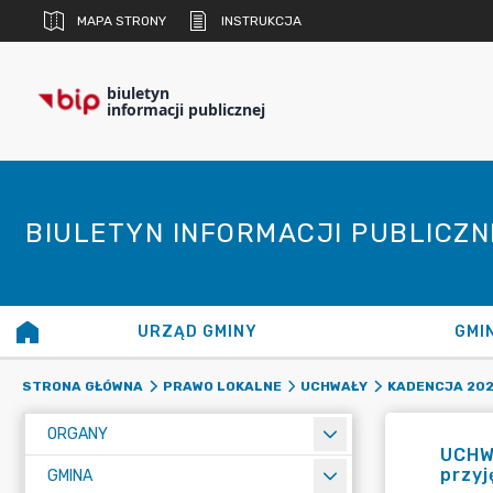
MAPA STRONY
INSTRUKCJA
biuletyn
informacji publicznej
BIULETYN INFORMACJI PUBLICZ
URZĄD GMINY
GMI
STRONA GŁÓWNA
PRAWO LOKALNE
UCHWAŁY
KADENCJA 20
ORGANY
UCHWA
przy
GMINA