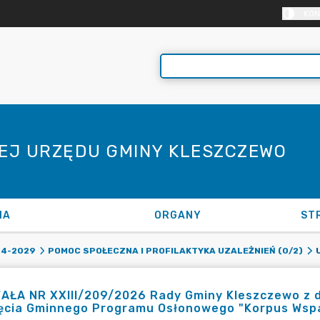
KON
NEJ URZĘDU GMINY KLESZCZEWO
NA
ORGANY
ST
24-2029
POMOC SPOŁECZNA I PROFILAKTYKA UZALEŻNIEŃ (0/2)
ŁA NR XXIII/209/2026 Rady Gminy Kleszczewo z dn
jęcia Gminnego Programu Osłonowego "Korpus Wspa