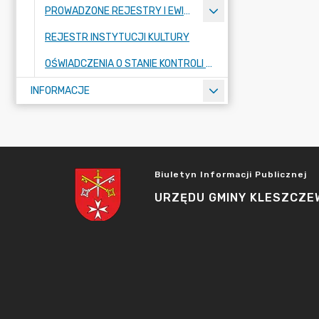
PROWADZONE REJESTRY I EWIDENCJE
REJESTR INSTYTUCJI KULTURY
OŚWIADCZENIA O STANIE KONTROLI ZARZĄDCZEJ
INFORMACJE
Biuletyn Informacji Publicznej
URZĘDU GMINY KLESZCZE