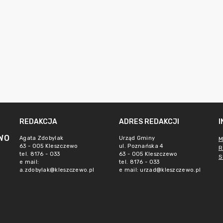
REDAKCJA
ADRES REDAKCJI
WO
Agata Zdobylak
Urząd Gminy
M
63 - 005 Kleszczewo
ul. Poznańska 4
R
tel. 8176 - 033
63 - 005 Kleszczewo
S
e mail:
tel. 8176 - 033
a.zdobylak@kleszczewo.pl
e mail:
urzad@kleszczewo.pl