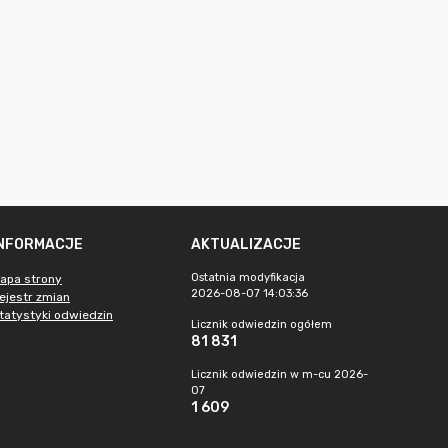
INFORMACJE
AKTUALIZACJE
Ostatnia modyfikacja
apa strony
2026-08-07 14:03:36
ejestr zmian
tatystyki odwiedzin
Licznik odwiedzin ogółem
81 831
Licznik odwiedzin w m-cu 2026-
07
1 609