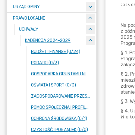
2026-05
URZĄD GMINY
PRAWO LOKALNE
UCHWAŁY
KADENCJA 2024-2029
BUDŻET I FINANSE (0/24)
PODATKI (0/3)
GOSPODARKA GRUNTAMI I NIERUCHOMOŚCIAMI (0/13)
OŚWIATA I SPORT (0/3)
ZAGOSPODAROWANIE PRZESTRZENNE (0/14)
POMOC SPOŁECZNA I PROFILAKTYKA UZALEŻNIEŃ (0/2)
OCHRONA ŚRODOWISKA (0/1)
CZYSTOŚĆ I PORZĄDEK (0/0)