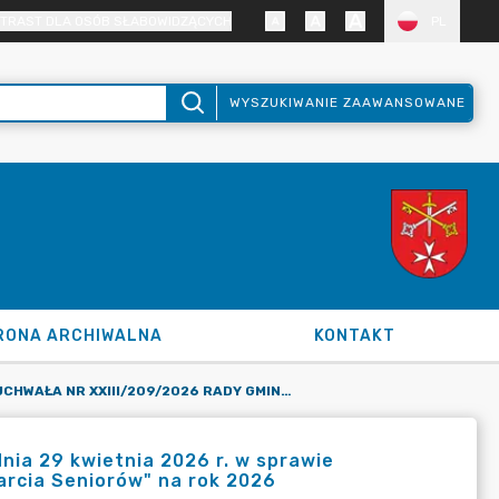
TRAST DLA OSÓB SŁABOWIDZĄCYCH
PL
WYSZUKIWANIE ZAAWANSOWANE
RONA ARCHIWALNA
KONTAKT
UCHWAŁA NR XXIII/209/2026 RADY GMINY KLESZCZEWO Z DNIA 29 KWIETNIA 2026 R. W SPRAWIE PRZYJĘCIA GMINNEGO PROGRAMU OSŁONOWEGO "KORPUS WSPARCIA SENIORÓW" NA ROK 2026
ia 29 kwietnia 2026 r. w sprawie
rcia Seniorów" na rok 2026