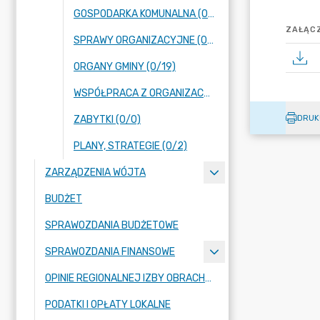
GOSPODARKA KOMUNALNA (0/0)
ZAŁĄCZ
SPRAWY ORGANIZACYJNE (0/18)
ORGANY GMINY (0/19)
WSPÓŁPRACA Z ORGANIZACJAMI POZARZĄDOWYMI (0/1)
DRUK
ZABYTKI (0/0)
PLANY, STRATEGIE (0/2)
ZARZĄDZENIA WÓJTA
BUDŻET
SPRAWOZDANIA BUDŻETOWE
SPRAWOZDANIA FINANSOWE
OPINIE REGIONALNEJ IZBY OBRACHUNKOWEJ
PODATKI I OPŁATY LOKALNE