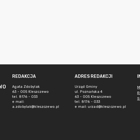
REDAKCJA
ADRES REDAKCJI
WO
Agata Zdobylak
Urząd Gminy
M
63 - 005 Kleszczewo
ul. Poznańska 4
R
tel. 8176 - 033
63 - 005 Kleszczewo
S
e mail:
tel. 8176 - 033
a.zdobylak@kleszczewo.pl
e mail:
urzad@kleszczewo.pl