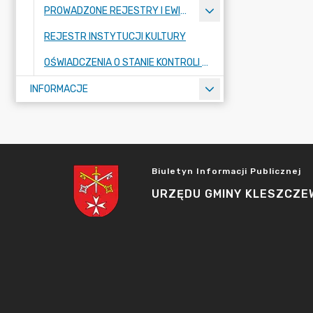
PROWADZONE REJESTRY I EWIDENCJE
REJESTR INSTYTUCJI KULTURY
OŚWIADCZENIA O STANIE KONTROLI ZARZĄDCZEJ
INFORMACJE
Biuletyn Informacji Publicznej
URZĘDU GMINY KLESZCZE