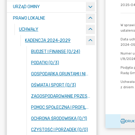
2025-04
URZĄD GMINY
PRAWO LOKALNE
UCHWAŁY
KADENCJA 2024-2029
BUDŻET I FINANSE (0/24)
PODATKI (0/3)
GOSPODARKA GRUNTAMI I NIERUCHOMOŚCIAMI (0/13)
OŚWIATA I SPORT (0/3)
ZAGOSPODAROWANIE PRZESTRZENNE (0/14)
POMOC SPOŁECZNA I PROFILAKTYKA UZALEŻNIEŃ (0/2)
OCHRONA ŚRODOWISKA (0/1)
DRUK
CZYSTOŚĆ I PORZĄDEK (0/0)