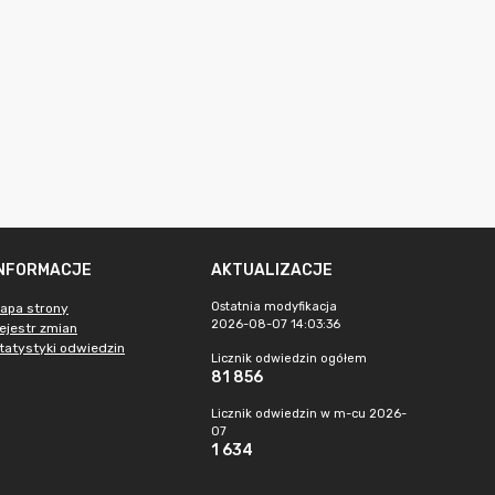
INFORMACJE
AKTUALIZACJE
Ostatnia modyfikacja
apa strony
2026-08-07 14:03:36
ejestr zmian
tatystyki odwiedzin
Licznik odwiedzin ogółem
81 856
Licznik odwiedzin w m-cu 2026-
07
1 634