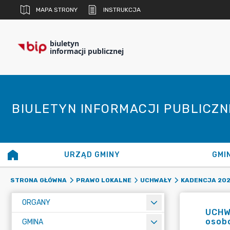
MAPA STRONY
INSTRUKCJA
biuletyn
informacji publicznej
BIULETYN INFORMACJI PUBLICZ
URZĄD GMINY
GMI
STRONA GŁÓWNA
PRAWO LOKALNE
UCHWAŁY
KADENCJA 20
ORGANY
UCHWA
osobo
GMINA