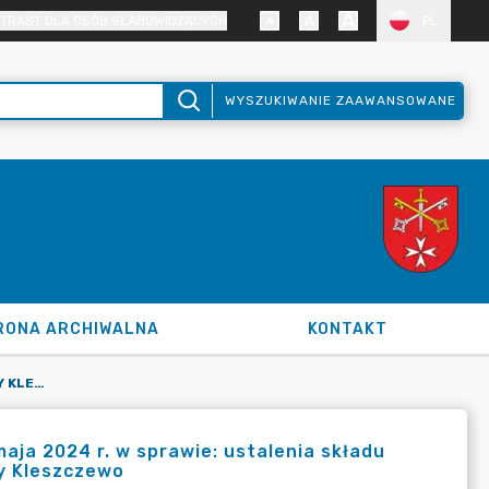
TRAST DLA OSÓB SŁABOWIDZĄCYCH
PL
WYSZUKIWANIE ZAAWANSOWANE
RONA ARCHIWALNA
KONTAKT
UCHWAŁA NR I/8/2024 RADY GMINY KLESZCZEWO Z DNIA 7 MAJA 2024 R. W SPRAWIE: USTALENIA SKŁADU OSOBOWEGO KOMISJI OŚWIATY, KULTURY I SPORTU RADY GMINY KLESZCZEWO
ja 2024 r. w sprawie: ustalenia składu
ny Kleszczewo