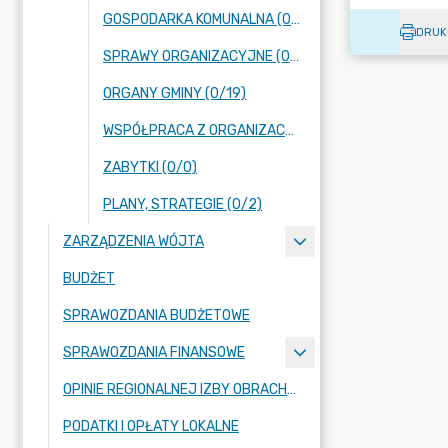
GOSPODARKA KOMUNALNA (0/0)
DRUK
SPRAWY ORGANIZACYJNE (0/18)
ORGANY GMINY (0/19)
WSPÓŁPRACA Z ORGANIZACJAMI POZARZĄDOWYMI (0/1)
ZABYTKI (0/0)
PLANY, STRATEGIE (0/2)
ZARZĄDZENIA WÓJTA
BUDŻET
SPRAWOZDANIA BUDŻETOWE
SPRAWOZDANIA FINANSOWE
OPINIE REGIONALNEJ IZBY OBRACHUNKOWEJ
PODATKI I OPŁATY LOKALNE