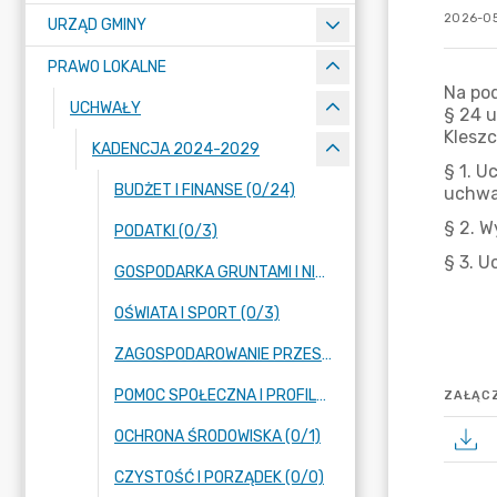
2026-05
URZĄD GMINY
PRAWO LOKALNE
UCHWAŁY
KADENCJA 2024-2029
BUDŻET I FINANSE (0/24)
PODATKI (0/3)
GOSPODARKA GRUNTAMI I NIERUCHOMOŚCIAMI (0/13)
OŚWIATA I SPORT (0/3)
ZAGOSPODAROWANIE PRZESTRZENNE (0/14)
POMOC SPOŁECZNA I PROFILAKTYKA UZALEŻNIEŃ (0/2)
ZAŁĄCZ
OCHRONA ŚRODOWISKA (0/1)
CZYSTOŚĆ I PORZĄDEK (0/0)