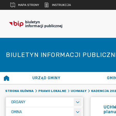
MAPA STRONY
INSTRUKCJA
biuletyn
informacji publicznej
BIULETYN INFORMACJI PUBLICZ
URZĄD GMINY
GMI
STRONA GŁÓWNA
PRAWO LOKALNE
UCHWAŁY
KADENCJA 20
ORGANY
UCHWA
planu
GMINA