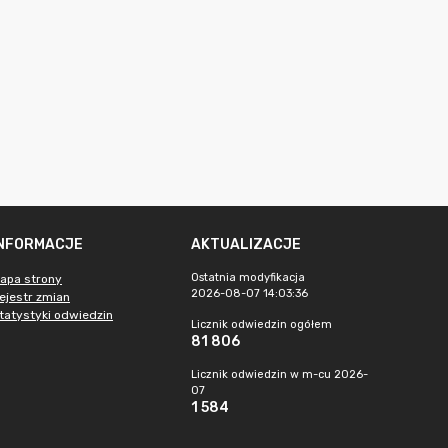
INFORMACJE
AKTUALIZACJE
Ostatnia modyfikacja
apa strony
2026-08-07 14:03:36
ejestr zmian
tatystyki odwiedzin
Licznik odwiedzin ogółem
81 806
Licznik odwiedzin w m-cu 2026-
07
1 584