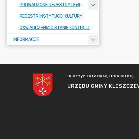
PROWADZONE REJESTRY I EWIDENCJE
REJESTR INSTYTUCJI KULTURY
OŚWIADCZENIA O STANIE KONTROLI ZARZĄDCZEJ
INFORMACJE
Biuletyn Informacji Publicznej
URZĘDU GMINY KLESZCZE