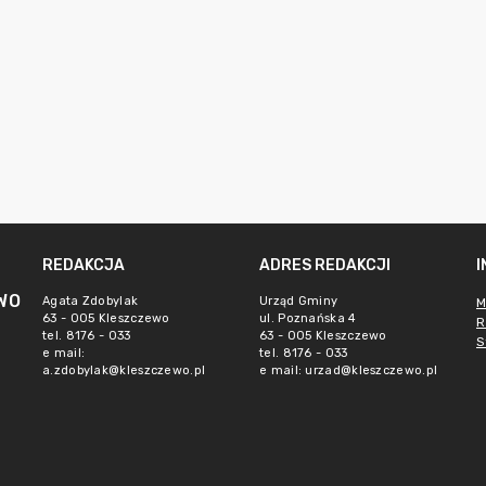
REDAKCJA
ADRES REDAKCJI
WO
Agata Zdobylak
Urząd Gminy
M
63 - 005 Kleszczewo
ul. Poznańska 4
R
tel. 8176 - 033
63 - 005 Kleszczewo
S
e mail:
tel. 8176 - 033
a.zdobylak@kleszczewo.pl
e mail:
urzad@kleszczewo.pl