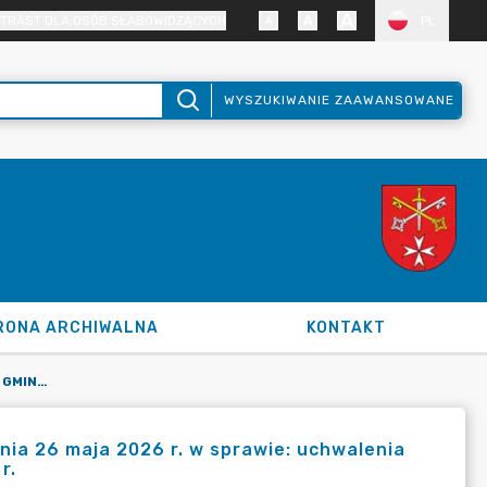
TRAST DLA OSÓB SŁABOWIDZĄCYCH
PL
WYSZUKIWANIE ZAAWANSOWANE
RONA ARCHIWALNA
KONTAKT
UCHWAŁA NR XXIV/223/2026 RADY GMINY KLESZCZEWO Z DNIA 26 MAJA 2026 R. W SPRAWIE: UCHWALENIA PLANU PRACY RADY GMINY KLESZCZEWO NA II PÓŁROCZE 2026 R.
ia 26 maja 2026 r. w sprawie: uchwalenia
r.