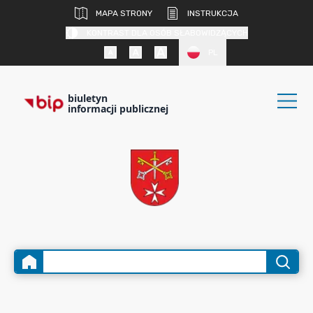
MAPA STRONY
INSTRUKCJA
KONTRAST DLA OSÓB SŁABOWIDZĄCYCH
PL
biuletyn
informacji publicznej