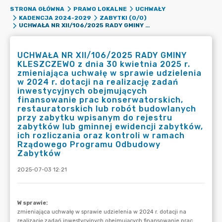
STRONA GŁÓWNA
PRAWO LOKALNE
UCHWAŁY
KADENCJA 2024-2029
ZABYTKI (0/0)
UCHWAŁA NR XII/106/2025 RADY GMINY KLESZCZEWO Z DNIA 30 KWIETNIA 2025 R. ZMIENIAJĄCA UCHWAŁĘ W SPRAWIE UDZIELENIA W 2024 R. DOTACJI NA REALIZACJĘ ZADAŃ INWESTYCYJNYCH OBEJMUJĄCYCH FINANSOWANIE PRAC KONSERWATORSKICH, RESTAURATORSKICH LUB ROBÓT BUDOWLANYCH PRZY ZABYTKU WPISANYM DO REJESTRU ZABYTKÓW LUB GMINNEJ EWIDENCJI ZABYTKÓW, ICH ROZLICZANIA ORAZ KONTROLI W RAMACH RZĄDOWEGO PROGRAMU ODBUDOWY ZABYTKÓW
UCHWAŁA NR XII/106/2025 RADY GMINY
KLESZCZEWO z dnia 30 kwietnia 2025 r.
zmieniająca uchwałę w sprawie udzielenia
w 2024 r. dotacji na realizację zadań
inwestycyjnych obejmujących
finansowanie prac konserwatorskich,
restauratorskich lub robót budowlanych
przy zabytku wpisanym do rejestru
zabytków lub gminnej ewidencji zabytków,
ich rozliczania oraz kontroli w ramach
Rządowego Programu Odbudowy
Zabytków
2025-07-03 12:21