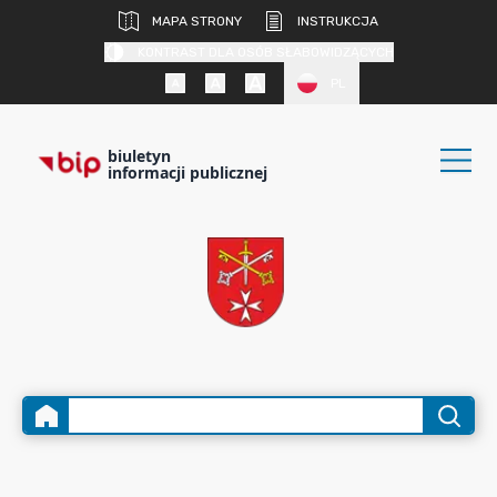
MAPA STRONY
INSTRUKCJA
KONTRAST DLA OSÓB SŁABOWIDZĄCYCH
PL
biuletyn
informacji publicznej