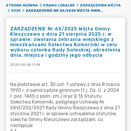
STRONA GŁÓWNA
PRAWO LOKALNE
ZARZĄDZENIA WÓJTA
ZARZĄDZENIE NR 65/2025 WÓJTA GMINY KLESZCZEWO Z DNIA 21 SIERPNIA 2025 R. W SPRAWIE: ZWOŁANIA ZEBRANIA WIEJSKIEGO Z MIESZKAŃCAMI SOŁECTWA KOMORNIKI W CELU WYBORU CZŁONKA RADY SOŁECKIEJ, OKREŚLENIA DNIA, MIEJSCA I GODZINY JEGO ODBYCIA
2025
ZARZĄDZENIE Nr 65/2025 Wójta Gminy
Kleszczewo z dnia 21 sierpnia 2025 r. w
sprawie: zwołania zebrania wiejskiego z
mieszkańcami Sołectwa Komorniki w celu
wyboru członka Rady Sołeckiej, określenia
dnia, miejsca i godziny jego odbycia
2025-08-28 11:44