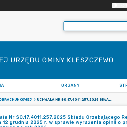
KON
NEJ URZĘDU GMINY KLESZCZEWO
NA
ORGANY
ST
UCHWAŁA NR SO.17.4011.257.2025 SKŁADU ORZEKAJĄCEGO REGIONALNEJ IZBY OBRACHUNKOWEJ W POZNANIU Z DNIA 12 GRUDNIA 2025 R. W SPRAWIE WYRAŻENIA OPINII O PROJEKCIE UCHWAŁY BUDŻETOWEJ GMINY KLESZCZEWO NA ROK 2026
Y OBRACHUNKOWEJ
ła Nr SO.17.4011.257.2025 Składu Orzekającego R
a 12 grudnia 2025 r. w sprawie wyrażenia opinii o