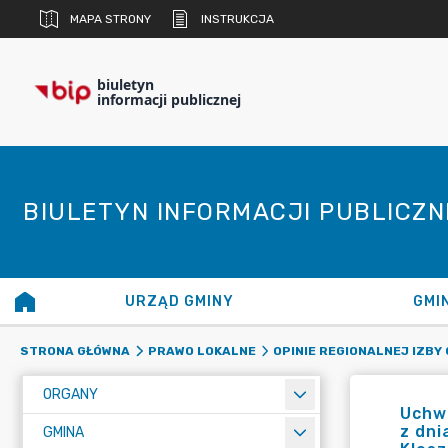
MAPA STRONY
INSTRUKCJA
biuletyn
informacji publicznej
BIULETYN INFORMACJI PUBLICZ
URZĄD GMINY
GMI
STRONA GŁÓWNA
PRAWO LOKALNE
OPINIE REGIONALNEJ IZB
ORGANY
Uchwa
z dni
GMINA