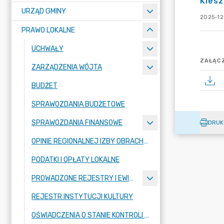
Kles
URZĄD GMINY
2025-12
PRAWO LOKALNE
UCHWAŁY
ZAŁĄCZ
ZARZĄDZENIA WÓJTA
BUDŻET
SPRAWOZDANIA BUDŻETOWE
SPRAWOZDANIA FINANSOWE
DRUK
OPINIE REGIONALNEJ IZBY OBRACHUNKOWEJ
PODATKI I OPŁATY LOKALNE
PROWADZONE REJESTRY I EWIDENCJE
REJESTR INSTYTUCJI KULTURY
OŚWIADCZENIA O STANIE KONTROLI ZARZĄDCZEJ