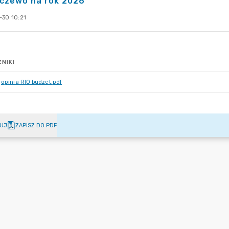
zczewo na rok 2026
-30 10:21
NIKI
opinia RIO budzet.pdf
UJ
ZAPISZ DO PDF