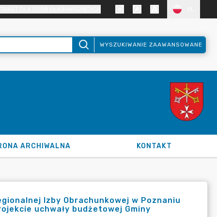
TRAST DLA OSÓB SŁABOWIDZĄCYCH
PL
WYSZUKIWANIE ZAAWANSOWANE
RONA ARCHIWALNA
KONTAKT
egionalnej Izby Obrachunkowej w Poznaniu
 projekcie uchwały budżetowej Gminy