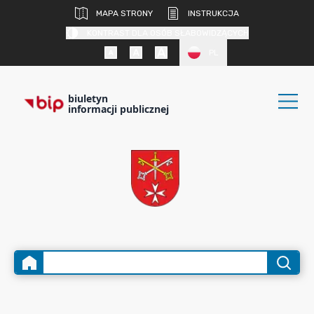
MAPA STRONY
INSTRUKCJA
KONTRAST DLA OSÓB SŁABOWIDZĄCYCH
PL
biuletyn
informacji publicznej