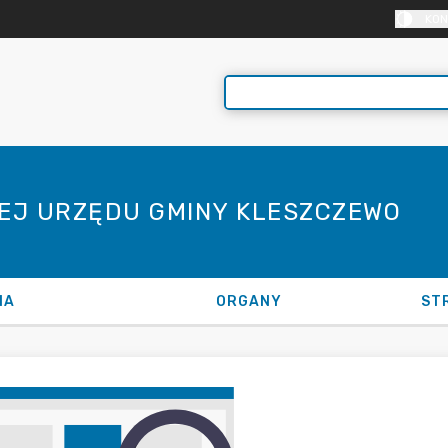
KON
NEJ URZĘDU GMINY KLESZCZEWO
NA
ORGANY
ST