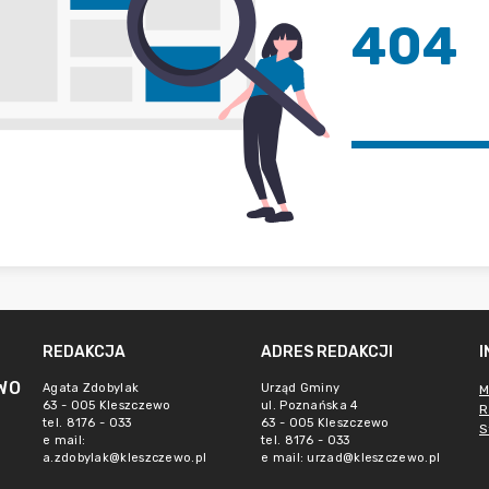
404
REDAKCJA
ADRES REDAKCJI
WO
Agata Zdobylak
Urząd Gminy
M
63 - 005 Kleszczewo
ul. Poznańska 4
R
tel. 8176 - 033
63 - 005 Kleszczewo
S
e mail:
tel. 8176 - 033
a.zdobylak@kleszczewo.pl
e mail:
urzad@kleszczewo.pl