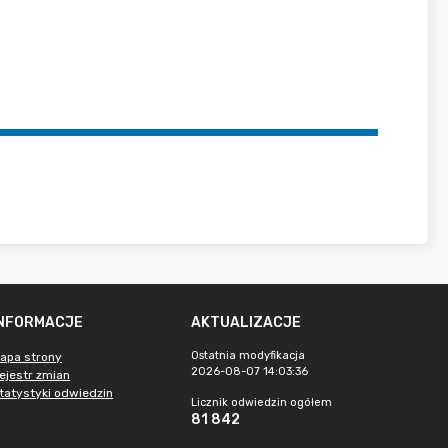
INFORMACJE
AKTUALIZACJE
Ostatnia modyfikacja
apa strony
2026-08-07 14:03:36
ejestr zmian
tatystyki odwiedzin
Licznik odwiedzin ogółem
81 842