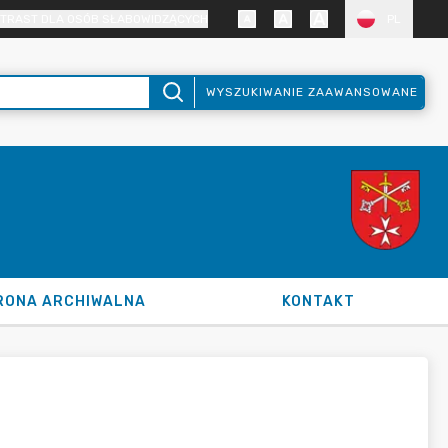
TRAST DLA OSÓB SŁABOWIDZĄCYCH
PL
WYSZUKIWANIE ZAAWANSOWANE
RONA ARCHIWALNA
KONTAKT