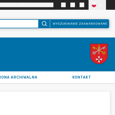
TRAST DLA OSÓB SŁABOWIDZĄCYCH
PL
WYSZUKIWANIE ZAAWANSOWANE
RONA ARCHIWALNA
KONTAKT