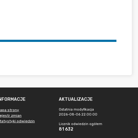
INFORMACJE
AKTUALIZACJE
Ostatnia modyfikacja
apa strony
2026-08-06 22:00:00
ejestr zmian
tatystyki odwiedzin
Licznik odwiedzin ogółem
81 632