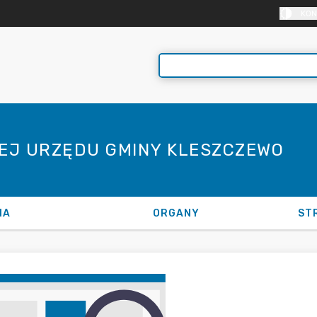
KON
NEJ URZĘDU GMINY KLESZCZEWO
NA
ORGANY
ST