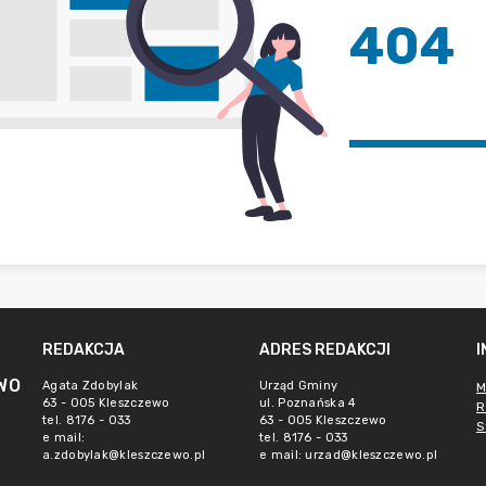
404
REDAKCJA
ADRES REDAKCJI
WO
Agata Zdobylak
Urząd Gminy
M
63 - 005 Kleszczewo
ul. Poznańska 4
R
tel. 8176 - 033
63 - 005 Kleszczewo
S
e mail:
tel. 8176 - 033
a.zdobylak@kleszczewo.pl
e mail:
urzad@kleszczewo.pl