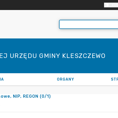
KON
NEJ URZĘDU GMINY KLESZCZEWO
NA
ORGANY
ST
owe, NIP, REGON (0/1)
4