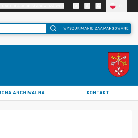
TRAST DLA OSÓB SŁABOWIDZĄCYCH
PL
WYSZUKIWANIE ZAAWANSOWANE
RONA ARCHIWALNA
KONTAKT