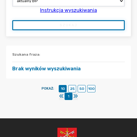
Instrukcja wyszukiwania
SZUKAJ
Szukana fraza
:
Brak wyników wyszukiwania
POKAŻ
:
10
25
50
100
1