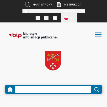
MAPA STRONY
INSTRUKCJA
KONTRAST DLA OSÓB SŁABOWIDZĄCYCH
PL
biuletyn
informacji publicznej