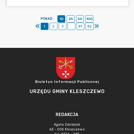
POKAŻ
:
10
25
50
100
1
2
3
...
81
82
Biuletyn Informacji Publicznej
URZĘDU GMINY KLESZCZEWO
REDAKCJA
Agata Zdobylak
63 - 005 Kleszczewo