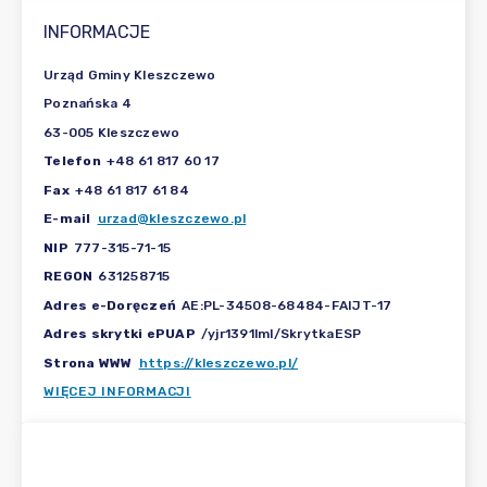
INFORMACJE
Urząd Gminy Kleszczewo
Poznańska 4
63-005 Kleszczewo
Telefon
+48 61 817 60 17
Fax
+48 61 817 61 84
E-mail
urzad@kleszczewo.pl
NIP
777-315-71-15
REGON
631258715
Adres e-Doręczeń
AE:PL-34508-68484-FAIJT-17
Adres skrytki ePUAP
/yjr1391lml/SkrytkaESP
Strona WWW
https://kleszczewo.pl/
WIĘCEJ INFORMACJI