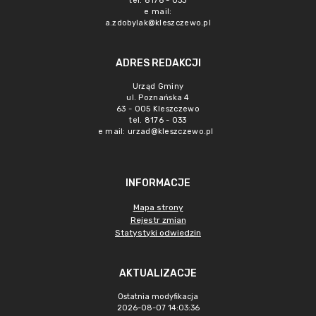
tel. 8176 - 033
e mail:
a.zdobylak@kleszczewo.pl
ADRES REDAKCJI
Urząd Gminy
ul. Poznańska 4
63 - 005 Kleszczewo
tel. 8176 - 033
e mail:
urzad@kleszczewo.pl
INFORMACJE
Mapa strony
Rejestr zmian
Statystyki odwiedzin
AKTUALIZACJE
Ostatnia modyfikacja
2026-08-07 14:03:36