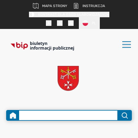
MAPA STRONY
INSTRUKCJA
KONTRAST DLA OSÓB SŁABOWIDZĄCYCH
PL
biuletyn
informacji publicznej