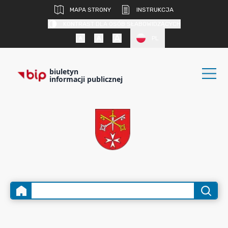
MAPA STRONY
INSTRUKCJA
KONTRAST DLA OSÓB SŁABOWIDZĄCYCH
PL
biuletyn
informacji publicznej