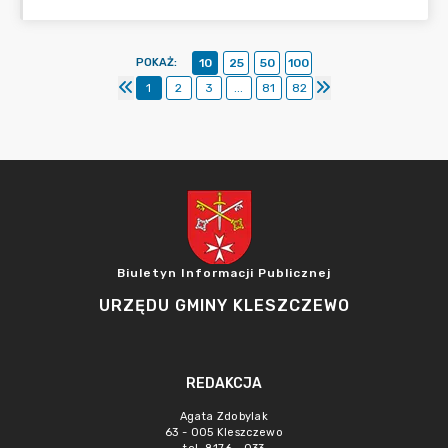
POKAŻ
:
10
25
50
100
1
2
3
...
81
82
Biuletyn Informacji Publicznej
URZĘDU GMINY KLESZCZEWO
REDAKCJA
Agata Zdobylak
63 - 005 Kleszczewo