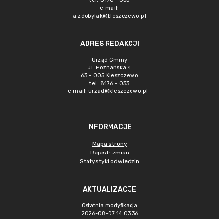
tel. 8176 - 033
e mail:
a.zdobylak@kleszczewo.pl
ADRES REDAKCJI
Urząd Gminy
ul. Poznańska 4
63 - 005 Kleszczewo
tel. 8176 - 033
e mail:
urzad@kleszczewo.pl
INFORMACJE
Mapa strony
Rejestr zmian
Statystyki odwiedzin
AKTUALIZACJE
Ostatnia modyfikacja
2026-08-07 14:03:36