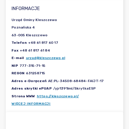
INFORMACJE
Urząd Gminy Kleszczewo
Poznańska 4
63-005 Kleszczewo
Telefon
+48 61 817 60 17
Fax
+48 61 817 61 84
E-mail
urzad@kleszczewo.pl
NIP
777-315-71-15
REGON
631258715
Adres e-Doręczeń
AE:PL-34508-68484-FAIJT-17
Adres skrytki ePUAP
/yjr1391lml/SkrytkaESP
Strona WWW
https://kleszczewo.pl/
WIĘCEJ INFORMACJI