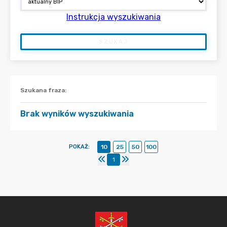
Instrukcja wyszukiwania
SZUKAJ
Szukana fraza
:
Brak wyników wyszukiwania
POKAŻ
:
10
25
50
100
1