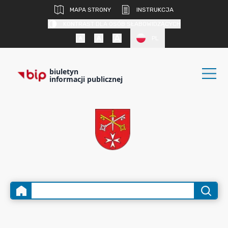
MAPA STRONY
INSTRUKCJA
KONTRAST DLA OSÓB SŁABOWIDZĄCYCH
PL
biuletyn
informacji publicznej