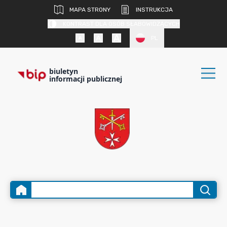
MAPA STRONY
INSTRUKCJA
KONTRAST DLA OSÓB SŁABOWIDZĄCYCH
PL
biuletyn
informacji publicznej