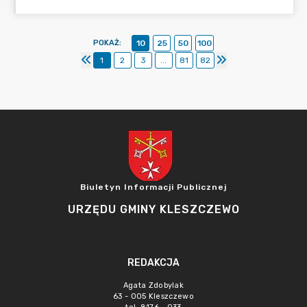
POKAŻ
:
10
25
50
100
1
2
3
...
81
82
Biuletyn Informacji Publicznej
URZĘDU GMINY KLESZCZEWO
REDAKCJA
Agata Zdobylak
63 - 005 Kleszczewo