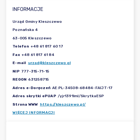
INFORMACJE
Urząd Gminy Kleszczewo
Poznańska 4
63-005 Kleszczewo
Telefon
+48 61 817 60 17
Fax
+48 61 817 61 84
E-mail
urzad@kleszczewo.pl
NIP
777-315-71-15
REGON
631258715
Adres e-Doręczeń
AE:PL-34508-68484-FAIJT-17
Adres skrytki ePUAP
/yjr1391lml/SkrytkaESP
Strona WWW
https://kleszczewo.pl/
WIĘCEJ INFORMACJI