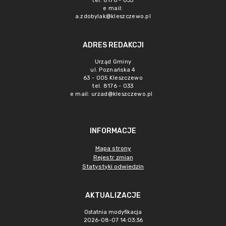
tel. 8176 - 033
e mail:
a.zdobylak@kleszczewo.pl
ADRES REDAKCJI
Urząd Gminy
ul. Poznańska 4
63 - 005 Kleszczewo
tel. 8176 - 033
e mail:
urzad@kleszczewo.pl
INFORMACJE
Mapa strony
Rejestr zmian
Statystyki odwiedzin
AKTUALIZACJE
Ostatnia modyfikacja
2026-08-07 14:03:36