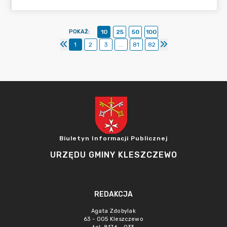
POKAŻ
:
10
25
50
100
1
2
3
...
81
82
Biuletyn Informacji Publicznej
URZĘDU GMINY KLESZCZEWO
REDAKCJA
Agata Zdobylak
63 - 005 Kleszczewo