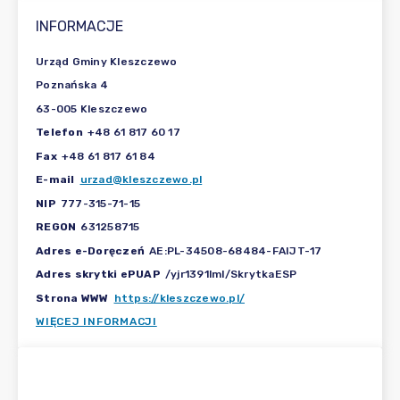
INFORMACJE
Urząd Gminy Kleszczewo
Poznańska 4
63-005 Kleszczewo
Telefon
+48 61 817 60 17
Fax
+48 61 817 61 84
E-mail
urzad@kleszczewo.pl
NIP
777-315-71-15
REGON
631258715
Adres e-Doręczeń
AE:PL-34508-68484-FAIJT-17
Adres skrytki ePUAP
/yjr1391lml/SkrytkaESP
Strona WWW
https://kleszczewo.pl/
WIĘCEJ INFORMACJI