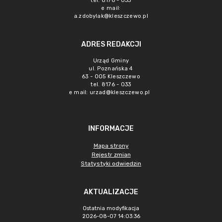
tel. 8176 - 033
e mail:
a.zdobylak@kleszczewo.pl
ADRES REDAKCJI
Urząd Gminy
ul. Poznańska 4
63 - 005 Kleszczewo
tel. 8176 - 033
e mail:
urzad@kleszczewo.pl
INFORMACJE
Mapa strony
Rejestr zmian
Statystyki odwiedzin
AKTUALIZACJE
Ostatnia modyfikacja
2026-08-07 14:03:36