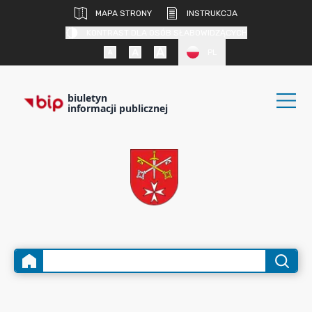
MAPA STRONY
INSTRUKCJA
KONTRAST DLA OSÓB SŁABOWIDZĄCYCH
PL
biuletyn
informacji publicznej