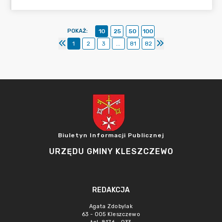
POKAŻ
:
10
25
50
100
1
2
3
...
81
82
Biuletyn Informacji Publicznej
URZĘDU GMINY KLESZCZEWO
REDAKCJA
Agata Zdobylak
63 - 005 Kleszczewo