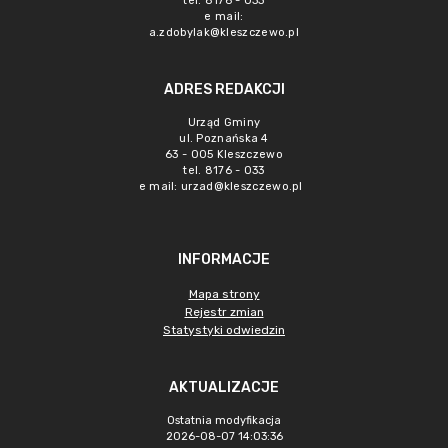
tel. 8176 - 033
e mail:
a.zdobylak@kleszczewo.pl
ADRES REDAKCJI
Urząd Gminy
ul. Poznańska 4
63 - 005 Kleszczewo
tel. 8176 - 033
e mail:
urzad@kleszczewo.pl
INFORMACJE
Mapa strony
Rejestr zmian
Statystyki odwiedzin
AKTUALIZACJE
Ostatnia modyfikacja
2026-08-07 14:03:36