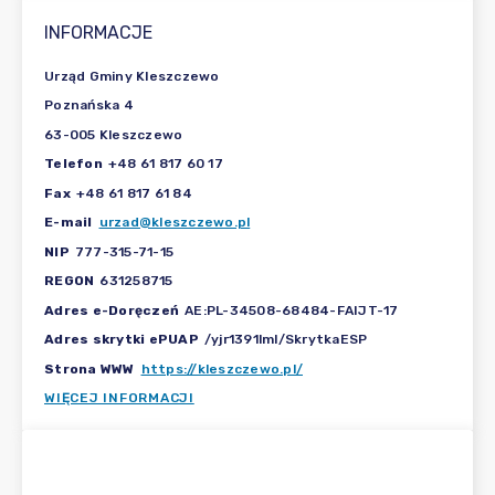
INFORMACJE
Urząd Gminy Kleszczewo
Poznańska 4
63-005 Kleszczewo
Telefon
+48 61 817 60 17
Fax
+48 61 817 61 84
E-mail
urzad@kleszczewo.pl
NIP
777-315-71-15
REGON
631258715
Adres e-Doręczeń
AE:PL-34508-68484-FAIJT-17
Adres skrytki ePUAP
/yjr1391lml/SkrytkaESP
Strona WWW
https://kleszczewo.pl/
WIĘCEJ INFORMACJI