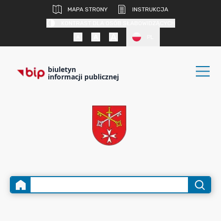
MAPA STRONY
INSTRUKCJA
KONTRAST DLA OSÓB SŁABOWIDZĄCYCH
PL
biuletyn
informacji publicznej