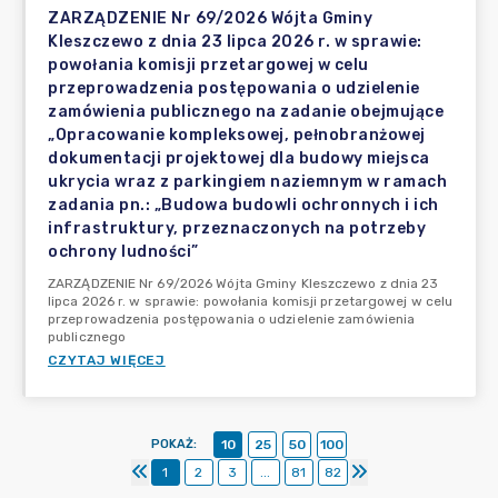
ZARZĄDZENIE Nr 69/2026 Wójta Gminy
Kleszczewo z dnia 23 lipca 2026 r. w sprawie:
powołania komisji przetargowej w celu
przeprowadzenia postępowania o udzielenie
zamówienia publicznego na zadanie obejmujące
„Opracowanie kompleksowej, pełnobranżowej
dokumentacji projektowej dla budowy miejsca
ukrycia wraz z parkingiem naziemnym w ramach
zadania pn.: „Budowa budowli ochronnych i ich
infrastruktury, przeznaczonych na potrzeby
ochrony ludności”
ZARZĄDZENIE Nr 69/2026 Wójta Gminy Kleszczewo z dnia 23
lipca 2026 r. w sprawie: powołania komisji przetargowej w celu
przeprowadzenia postępowania o udzielenie zamówienia
publicznego
CZYTAJ WIĘCEJ
POKAŻ
:
10
25
50
100
1
2
3
...
81
82