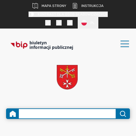
MAPA STRONY
INSTRUKCJA
KONTRAST DLA OSÓB SŁABOWIDZĄCYCH
PL
biuletyn
informacji publicznej