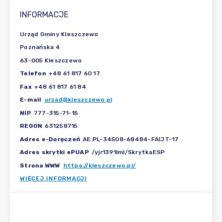
INFORMACJE
Urząd Gminy Kleszczewo
Poznańska 4
63-005 Kleszczewo
Telefon
+48 61 817 60 17
Fax
+48 61 817 61 84
E-mail
urzad@kleszczewo.pl
NIP
777-315-71-15
REGON
631258715
Adres e-Doręczeń
AE:PL-34508-68484-FAIJT-17
Adres skrytki ePUAP
/yjr1391lml/SkrytkaESP
Strona WWW
https://kleszczewo.pl/
WIĘCEJ INFORMACJI