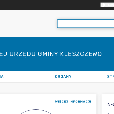
KON
NEJ URZĘDU GMINY KLESZCZEWO
NA
ORGANY
ST
WIĘCEJ INFORMACJI
IN