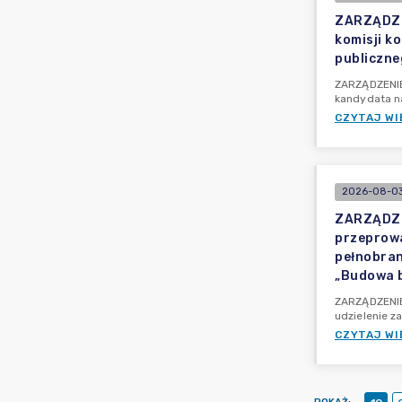
ZARZĄDZEN
komisji k
publiczne
ZARZĄDZENIE 
kandydata n
CZYTAJ WI
2026-08-03
ZARZĄDZEN
przeprowa
pełnobran
„Budowa b
ZARZĄDZENIE 
udzielenie z
CZYTAJ WI