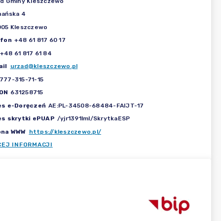
d Gminy Kleszczewo
nańska 4
005 Kleszczewo
efon
+48 61 817 60 17
+48 61 817 61 84
il
urzad@kleszczewo.pl
777-315-71-15
ON
631258715
es e-Doręczeń
AE:PL-34508-68484-FAIJT-17
es skrytki ePUAP
/yjr1391lml/SkrytkaESP
ona WWW
https://kleszczewo.pl/
CEJ INFORMACJI