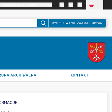
TRAST DLA OSÓB SŁABOWIDZĄCYCH
PL
WYSZUKIWANIE ZAAWANSOWANE
RONA ARCHIWALNA
KONTAKT
FORMACJE