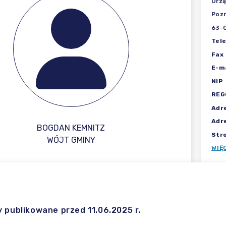
Urzą
Poz
63-
Tel
Fax
E-ma
NIP
REG
Adr
Adr
BOGDAN KEMNITZ
Str
WÓJT GMINY
WIĘ
y publikowane przed 11.06.2025 r.