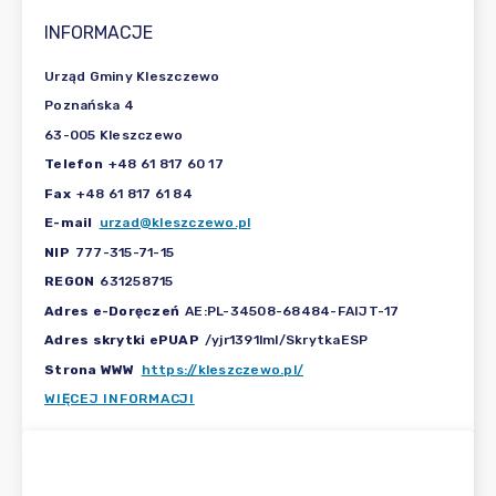
INFORMACJE
Urząd Gminy Kleszczewo
Poznańska 4
63-005 Kleszczewo
Telefon
+48 61 817 60 17
Fax
+48 61 817 61 84
E-mail
urzad@kleszczewo.pl
NIP
777-315-71-15
REGON
631258715
Adres e-Doręczeń
AE:PL-34508-68484-FAIJT-17
Adres skrytki ePUAP
/yjr1391lml/SkrytkaESP
Strona WWW
https://kleszczewo.pl/
WIĘCEJ INFORMACJI