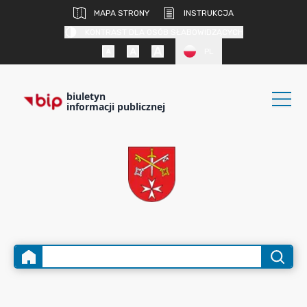
MAPA STRONY
INSTRUKCJA
KONTRAST DLA OSÓB SŁABOWIDZĄCYCH
PL
biuletyn
informacji publicznej