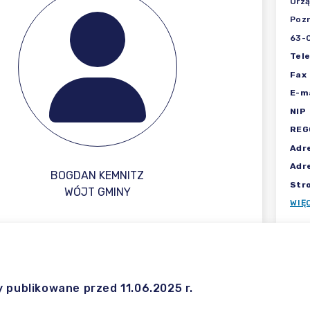
Urzą
Poz
63-
Tel
Fax
E-ma
NIP
REG
Adr
Adr
BOGDAN KEMNITZ
Str
WÓJT GMINY
WIĘ
y publikowane przed 11.06.2025 r.