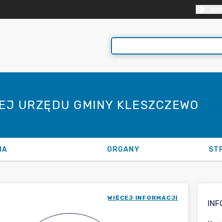
KON
NEJ URZĘDU GMINY KLESZCZEWO
NA
ORGANY
ST
WIĘCEJ INFORMACJI
IN