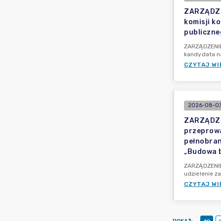
ZARZĄDZEN
komisji k
publiczne
ZARZĄDZENIE 
kandydata n
CZYTAJ WI
2026-08-03
ZARZĄDZEN
przeprowa
pełnobran
„Budowa b
ZARZĄDZENIE 
udzielenie z
CZYTAJ WI