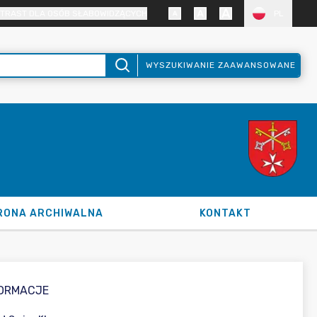
TRAST DLA OSÓB SŁABOWIDZĄCYCH
PL
WYSZUKIWANIE ZAAWANSOWANE
RONA ARCHIWALNA
KONTAKT
FORMACJE