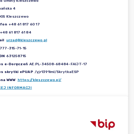
d Gminy Kleszczewo
nańska 4
005 Kleszczewo
efon
+48 61 817 60 17
+48 61 817 61 84
il
urzad@kleszczewo.pl
777-315-71-15
ON
631258715
es e-Doręczeń
AE:PL-34508-68484-FAIJT-17
es skrytki ePUAP
/yjr1391lml/SkrytkaESP
ona WWW
https://kleszczewo.pl/
CEJ INFORMACJI