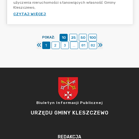
użyczenia nieruchomości stanowiących własność Gminy
Kleszczewo,
CZYTAJ WIĘCEJ
POKAŻ
:
10
25
50
100
1
2
3
...
81
82
Biuletyn Informacji Publicznej
URZĘDU GMINY KLESZCZEWO
REDAKCJA