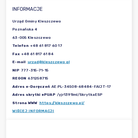
INFORMACJE
Urząd Gminy Kleszczewo
Poznańska 4
63-005 Kleszczewo
Telefon
+48 61 817 60 17
Fax
+48 61 817 61 84
E-mail
urzad@kleszczewo.pl
NIP
777-315-71-15
REGON
631258715
Adres e-Doręczeń
AE:PL-34508-68484-FAIJT-17
Adres skrytki ePUAP
/yjr1391lml/SkrytkaESP
Strona WWW
https://kleszczewo.pl/
WIĘCEJ INFORMACJI