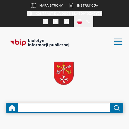
MAPA STRONY
INSTRUKCJA
KONTRAST DLA OSÓB SŁABOWIDZĄCYCH
PL
biuletyn
informacji publicznej