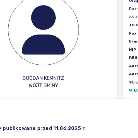
Urzą
Poz
63-
Tel
Fax
E-ma
NIP
REG
Adr
Adr
BOGDAN KEMNITZ
Str
WÓJT GMINY
WIĘ
y publikowane przed 11.06.2025 r.