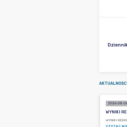
Dzienni
AKTUALNOŚC
2026-08-06
WYNIKI R
WYNIKI REK
CZYTAJ WI