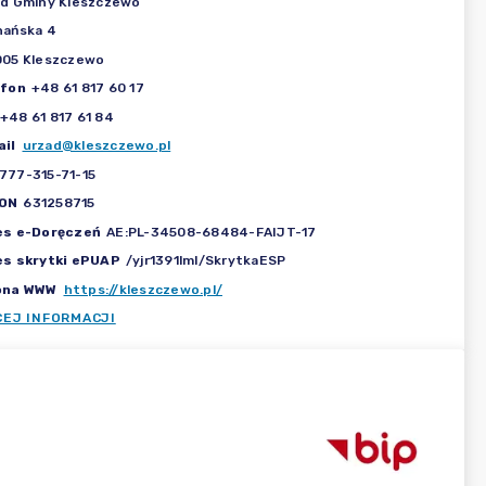
d Gminy Kleszczewo
nańska 4
005 Kleszczewo
efon
+48 61 817 60 17
+48 61 817 61 84
il
urzad@kleszczewo.pl
777-315-71-15
ON
631258715
es e-Doręczeń
AE:PL-34508-68484-FAIJT-17
es skrytki ePUAP
/yjr1391lml/SkrytkaESP
ona WWW
https://kleszczewo.pl/
CEJ INFORMACJI