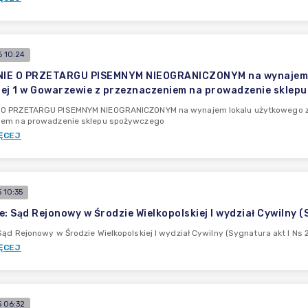
 10:24
IE O PRZETARGU PISEMNYM NIEOGRANICZONYM na wynajem lok
ej 1 w Gowarzewie z przeznaczeniem na prowadzenie sklep
O PRZETARGU PISEMNYM NIEOGRANICZONYM na wynajem lokalu użytkowego znaj
iem na prowadzenie sklepu spożywczego
ĘCEJ
 10:35
e: Sąd Rejonowy w Środzie Wielkopolskiej I wydział Cywilny
Sąd Rejonowy w Środzie Wielkopolskiej I wydział Cywilny (Sygnatura akt I N
ĘCEJ
 06:32