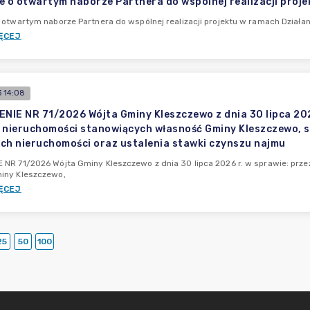
e o otwartym naborze Partnera do wspólnej realizacji proje
 otwartym naborze Partnera do wspólnej realizacji projektu w ramach Działani
ĘCEJ
 14:08
IE NR 71/2026 Wójta Gminy Kleszczewo z dnia 30 lipca 202
 nieruchomości stanowiących własność Gminy Kleszczewo, s
ch nieruchomości oraz ustalenia stawki czynszu najmu
NR 71/2026 Wójta Gminy Kleszczewo z dnia 30 lipca 2026 r. w sprawie: prz
iny Kleszczewo,
ĘCEJ
25
50
100