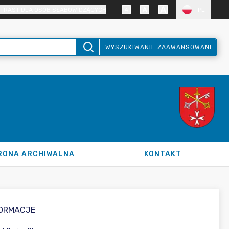
TRAST DLA OSÓB SŁABOWIDZĄCYCH
PL
WYSZUKIWANIE ZAAWANSOWANE
RONA ARCHIWALNA
KONTAKT
FORMACJE