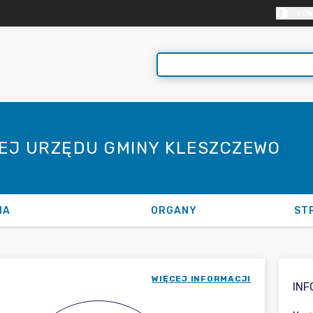
KON
NEJ URZĘDU GMINY KLESZCZEWO
NA
ORGANY
ST
WIĘCEJ INFORMACJI
IN