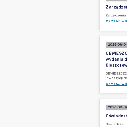
Zarządzen
Zarządzenia
CZYTAJ WI
2026-08-04
OBWIESZCZ
wydania d
Kleszczew
OBWIESZCZENI
inwestycji d
CZYTAJ WI
2026-08-04
Oświadcze
Oświadczeni