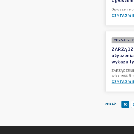
Ogłoszeni
Ogłoszenie o
CZYTAJ WI
2026-08-03
ZARZĄDZEN
użyczenia
wykazu ty
ZARZĄDZENIE 
własność Gm
CZYTAJ WI
POKAŻ
:
10