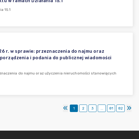
ktu w ramach Działania 15.1
a 15.1
6 r. w sprawie: przeznaczenia do najmu oraz
porządzenia i podania do publicznej wiadomości
eznaczenia do najmu oraz użyczenia nieruchomości stanowiących
1
2
3
...
81
82