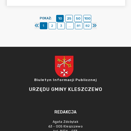
POKAŻ
:
10
25
50
100
1
2
3
...
81
82
Biuletyn Informacji Publicznej
URZĘDU GMINY KLESZCZEWO
REDAKCJA
Agata Zdobylak
63 - 005 Kleszczewo