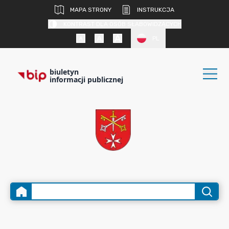
MAPA STRONY
INSTRUKCJA
KONTRAST DLA OSÓB SŁABOWIDZĄCYCH
PL
biuletyn
informacji publicznej