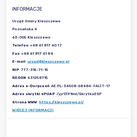
INFORMACJE
Urząd Gminy Kleszczewo
Poznańska 4
63-005 Kleszczewo
Telefon
+48 61 817 60 17
Fax
+48 61 817 61 84
E-mail
urzad@kleszczewo.pl
NIP
777-315-71-15
REGON
631258715
Adres e-Doręczeń
AE:PL-34508-68484-FAIJT-17
Adres skrytki ePUAP
/yjr1391lml/SkrytkaESP
Strona WWW
https://kleszczewo.pl/
WIĘCEJ INFORMACJI