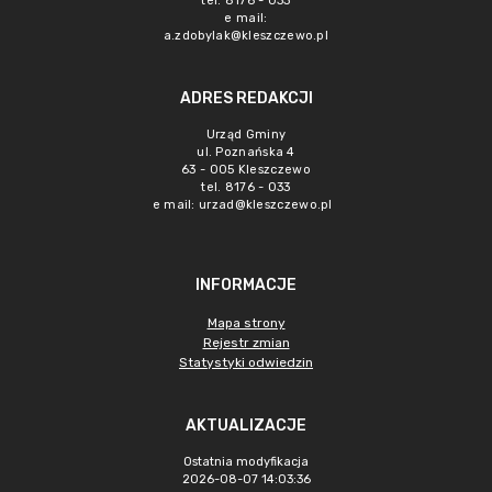
tel. 8176 - 033
e mail:
a.zdobylak@kleszczewo.pl
ADRES REDAKCJI
Urząd Gminy
ul. Poznańska 4
63 - 005 Kleszczewo
tel. 8176 - 033
e mail:
urzad@kleszczewo.pl
INFORMACJE
Mapa strony
Rejestr zmian
Statystyki odwiedzin
AKTUALIZACJE
Ostatnia modyfikacja
2026-08-07 14:03:36