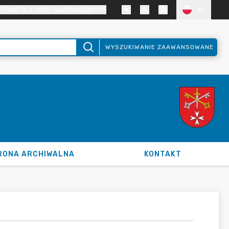
TRAST DLA OSÓB SŁABOWIDZĄCYCH
PL
WYSZUKIWANIE ZAAWANSOWANE
RONA ARCHIWALNA
KONTAKT