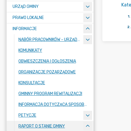
Kate
URZĄD GMINY
1
.
PRAWO LOKALNE
2
.
INFORMACJE
NABÓR PRACOWNIKÓW - URZĄD GMINY I JEDNOSTKI ORGANIZACYJNE
KOMUNIKATY
OBWIESZCZENIA I OGŁOSZENIA
ORGANIZACJE POZARZĄDOWE
KONSULTACJE
GMINNY PROGRAM REWITALIZACJI
INFORMACJA DOTYCZĄCA SPOSOBU SKŁADANIA SKARG, WNIOSKÓW I PETYCJI
PETYCJE
RAPORT O STANIE GMINY