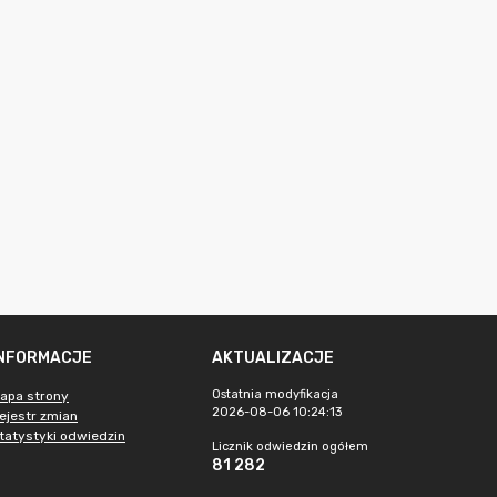
INFORMACJE
AKTUALIZACJE
Ostatnia modyfikacja
apa strony
2026-08-06 10:24:13
ejestr zmian
tatystyki odwiedzin
Licznik odwiedzin ogółem
81 282