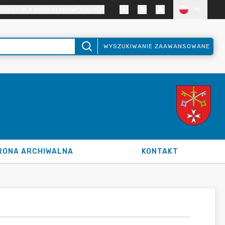
TRAST DLA OSÓB SŁABOWIDZĄCYCH
PL
WYSZUKIWANIE ZAAWANSOWANE
RONA ARCHIWALNA
KONTAKT