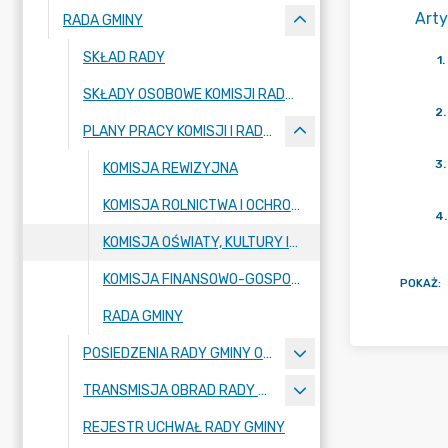
Arty
RADA GMINY
SKŁAD RADY
1
.
SKŁADY OSOBOWE KOMISJI RADY GMINY
2
.
PLANY PRACY KOMISJI I RADY GMINY
3
.
KOMISJA REWIZYJNA
KOMISJA ROLNICTWA I OCHRONY ŚRODOWISKA
4
.
KOMISJA OŚWIATY, KULTURY I SPORTU
KOMISJA FINANSOWO-GOSPODARCZA
POKAŻ
:
RADA GMINY
POSIEDZENIA RADY GMINY ORAZ KOMISJI STAŁYCH
TRANSMISJA OBRAD RADY GMINY
REJESTR UCHWAŁ RADY GMINY