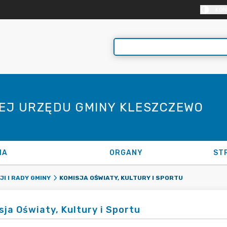
KON
NEJ URZĘDU GMINY KLESZCZEWO
NA
ORGANY
ST
KOMISJA OŚWIATY, KULTURY I SPORTU
I I RADY GMINY
sja Oświaty, Kultury i Sportu