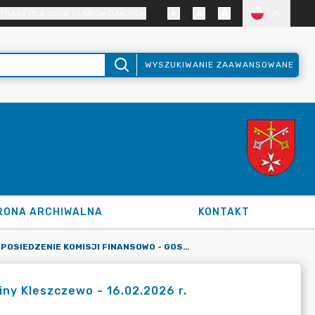
TRAST DLA OSÓB SŁABOWIDZĄCYCH
PL
WYSZUKIWANIE ZAAWANSOWANE
RONA ARCHIWALNA
KONTAKT
POSIEDZENIE KOMISJI FINANSOWO - GOSPODARCZEJ RADY GMINY KLESZCZEWO - 16.02.2026 R.
ny Kleszczewo - 16.02.2026 r.