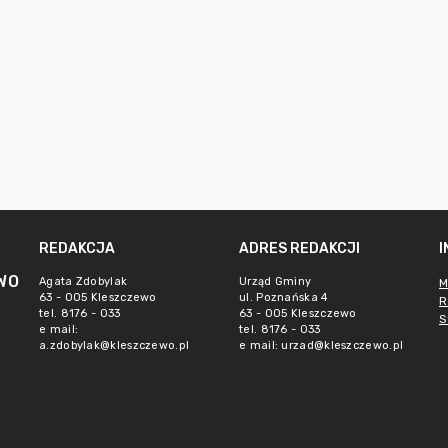
REDAKCJA
ADRES REDAKCJI
WO
Agata Zdobylak
Urząd Gminy
M
63 - 005 Kleszczewo
ul. Poznańska 4
R
tel. 8176 - 033
63 - 005 Kleszczewo
S
e mail:
tel. 8176 - 033
a.zdobylak@kleszczewo.pl
e mail:
urzad@kleszczewo.pl