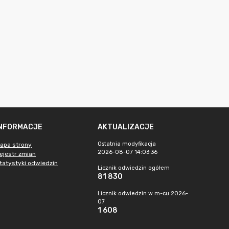
INFORMACJE
AKTUALIZACJE
Ostatnia modyfikacja
apa strony
2026-08-07 14:03:36
ejestr zmian
tatystyki odwiedzin
Licznik odwiedzin ogółem
81 830
Licznik odwiedzin w m-cu 2026-
07
1 608