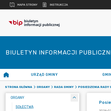
MAPA STRONY
INSTRUKCJA
biuletyn
informacji publicznej
BIULETYN INFORMACJI PUBLICZ
URZĄD GMINY
GMI
STRONA GŁÓWNA
ORGANY
RADA GMINY
POSIEDZENIA RADY 
ORGANY
Posie
SOŁECTWA
2026-02