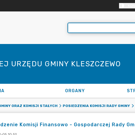
KON
NEJ URZĘDU GMINY KLESZCZEWO
NA
ORGANY
ST
GMINY ORAZ KOMISJI STAŁYCH
POSIEDZENIA KOMISJI RADY GMINY
dzenie Komisji Finansowo - Gospodarczej Rady Gmi
-05 10:52