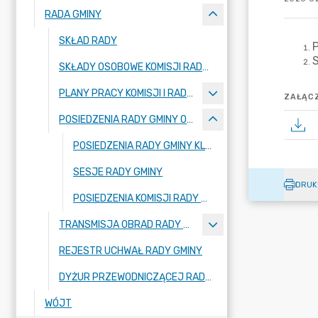
RADA GMINY
SKŁAD RADY
SKŁADY OSOBOWE KOMISJI RADY GMINY
PLANY PRACY KOMISJI I RADY GMINY
ZAŁĄCZ
POSIEDZENIA RADY GMINY ORAZ KOMISJI STAŁYCH
POSIEDZENIA RADY GMINY KLESZCZEWO - PORTAL MIESZKAŃCA
SESJE RADY GMINY
DRUK
POSIEDZENIA KOMISJI RADY GMINY
TRANSMISJA OBRAD RADY GMINY
REJESTR UCHWAŁ RADY GMINY
DYŻUR PRZEWODNICZĄCEJ RADY GMINY
WÓJT