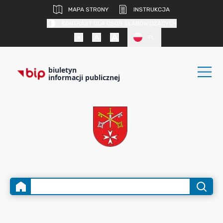
MAPA STRONY
INSTRUKCJA
KONTRAST DLA OSÓB SŁABOWIDZĄCYCH
PL
biuletyn
informacji publicznej