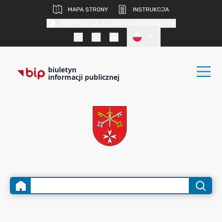
MAPA STRONY
INSTRUKCJA
KONTRAST DLA OSÓB SŁABOWIDZĄCYCH
PL
biuletyn
informacji publicznej