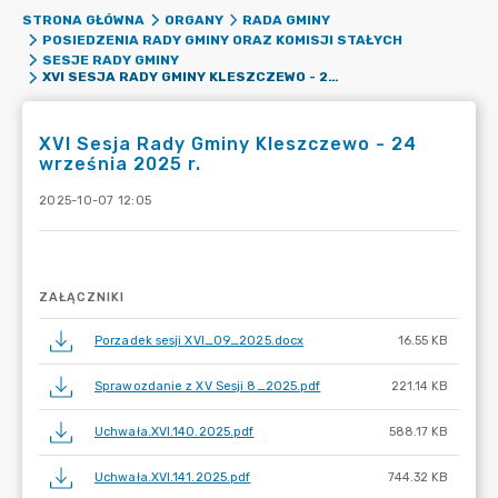
STRONA GŁÓWNA
ORGANY
RADA GMINY
POSIEDZENIA RADY GMINY ORAZ KOMISJI STAŁYCH
SESJE RADY GMINY
XVI SESJA RADY GMINY KLESZCZEWO - 24 WRZEŚNIA 2025 R.
XVI Sesja Rady Gminy Kleszczewo - 24
września 2025 r.
2025-10-07 12:05
ZAŁĄCZNIKI
Porzadek sesji XVI_09_2025.docx
16.55 KB
Sprawozdanie z XV Sesji 8_2025.pdf
221.14 KB
Uchwała.XVI.140.2025.pdf
588.17 KB
Uchwała.XVI.141.2025.pdf
744.32 KB