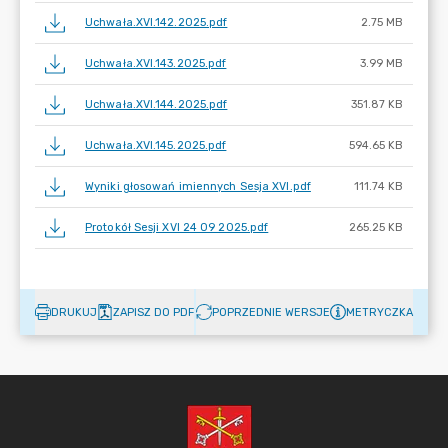
Uchwała.XVI.142.2025.pdf
2.75 MB
Uchwała.XVI.143.2025.pdf
3.99 MB
Uchwała.XVI.144.2025.pdf
351.87 KB
Uchwała.XVI.145.2025.pdf
594.65 KB
Wyniki głosowań imiennych Sesja XVI.pdf
111.74 KB
Protokół Sesji XVI 24 09 2025.pdf
265.25 KB
DRUKUJ
ZAPISZ DO PDF
POPRZEDNIE WERSJE
METRYCZKA